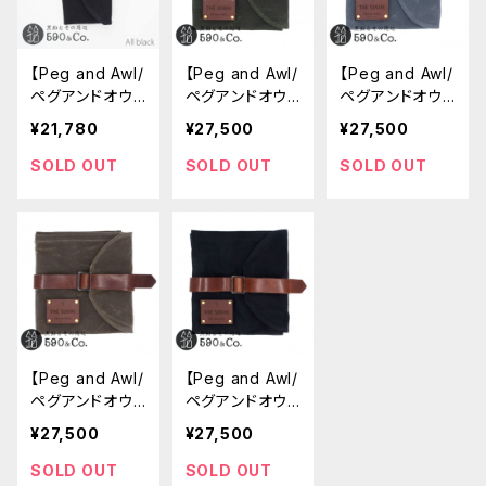
【Peg and Awl/
【Peg and Awl/
【Peg and Awl/
ペグアンドオウ
ペグアンドオウ
ペグアンドオウ
ル】The Senda
ル】The Senda
ル】The Senda
¥21,780
¥27,500
¥27,500
k Mini Artist R
k Artist Roll (M
k Artist Roll (Sl
oll (オールブラ
oss)
ate)
SOLD OUT
SOLD OUT
SOLD OUT
ック)
【Peg and Awl/
【Peg and Awl/
ペグアンドオウ
ペグアンドオウ
ル】The Senda
ル】The Senda
¥27,500
¥27,500
k Artist Roll (T
k Artist Roll (C
ruffle)
oal)
SOLD OUT
SOLD OUT