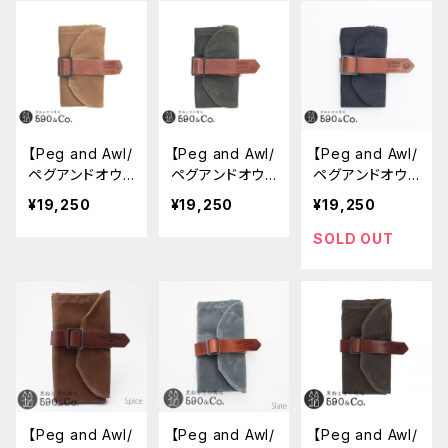
【Peg and Awl/
【Peg and Awl/
【Peg and Awl/
ペグアンドオウ
ペグアンドオウ
ペグアンドオウ
ル】The Senda
ル】The Senda
ル】The Senda
¥19,250
¥19,250
¥19,250
k Nutshell Arti
k Nutshell Arti
k Nutshell Arti
st Roll (Spice)
st Roll (Moss)
st Roll (Coal)
SOLD OUT
【Peg and Awl/
【Peg and Awl/
【Peg and Awl/