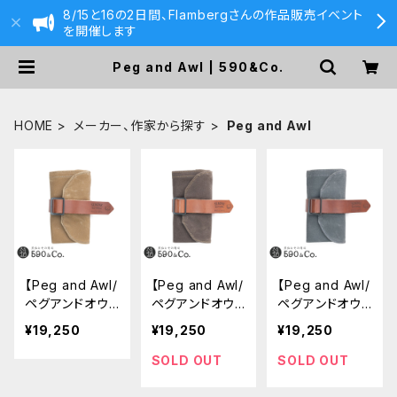
8/15と16の2日間、Flambergさんの作品販売イベント
を開催します
Peg and Awl | 590&Co.
HOME
メーカー、作家から探す
Peg and Awl
【Peg and Awl/
【Peg and Awl/
【Peg and Awl/
ペグアンドオウ
ペグアンドオウ
ペグアンドオウ
ル】The Senda
ル】The Senda
ル】The Senda
¥19,250
¥19,250
¥19,250
k Nutshell Arti
k Nutshell Arti
k Nutshell Arti
st Roll (Hickor
st Roll (Truffl
st Roll (Slate)
SOLD OUT
SOLD OUT
y)
e)