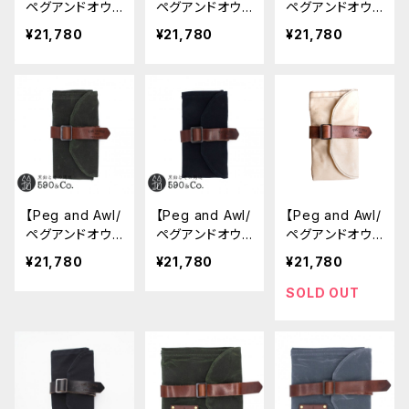
ペグアンドオウ
ペグアンドオウ
ペグアンドオウ
ル】The Senda
ル】The Senda
ル】The Senda
¥21,780
¥21,780
¥21,780
k Mini Artist R
k Mini Artist R
k Mini Artist R
oll (Spice)
oll (Slate)
oll (Truffle)
【Peg and Awl/
【Peg and Awl/
【Peg and Awl/
ペグアンドオウ
ペグアンドオウ
ペグアンドオウ
ル】The Senda
ル】The Senda
ル】The Senda
¥21,780
¥21,780
¥21,780
k Mini Artist R
k Mini Artist R
k Mini Artist R
oll (Moss)
oll (Coal)
oll (Almond)
SOLD OUT