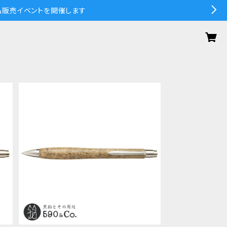
の作品販売イベントを開催します
SOLD OUT
フ
【WoodPen Craft/ウッドペンクラフ
ル
ト】Craft-P01 ボールペン (ハワイア
¥17,600
ンコア)