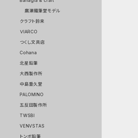
Bahagia & craft
廣瀬鐵筆堂モデル
クラフト鈴来
ＶIARCO
つくし文具店
Cohana
北星鉛筆
大西製作所
中島重久堂
PALOMINO
五反田製作所
TWSBI
VENVSTAS
トンボ鉛筆