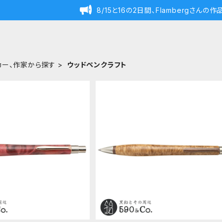
8/15と16の2日間、Flambergさん
カー、作家から探す
ウッドペンクラフト
SOLD OUT
SOLD OUT
n Craft/ウッドペンクラフ
【WoodPen Craft/ウッドペンクラ
-P01 ボールペン (バックア
ト】Craft-P01 ボールペン (メープ
¥17,600
¥17,600
ールスタビ・レッド)
バール)