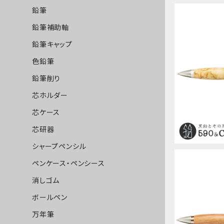
鉛筆
鉛筆補助軸
鉛筆キャップ
色鉛筆
【WoodPe
鉛筆削り
ト】Craft
芯ホルダー
芯ケース
芯研器
シャープペンシル
ペンケース・ペンシース
消しゴム
ボールペン
万年筆
【WoodPe