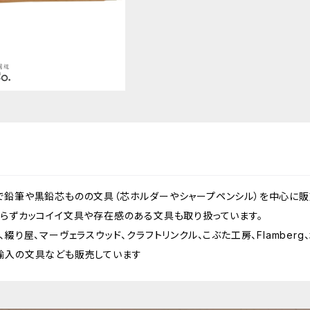
-P01 ボールペン (チューリ
¥17,600
ップウッド)
で鉛筆や黒鉛芯ものの文具（芯ホルダーやシャープペンシル）を中心に販
拘らずカッコイイ文具や存在感のある文具も取り扱っています。
綴り屋、マーヴェラスウッド、クラフトリンクル、こぶた工房、Flamberg、木
輸入の文具なども販売しています