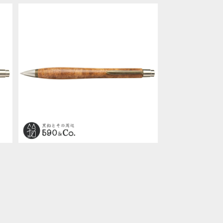
SOLD OUT
フ
【WoodPen Craft/ウッドペンクラフ
ー
ト】Craft-P01 ボールペン (花梨バー
¥17,600
ル)