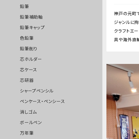
鉛筆
神戸の元町
鉛筆補助軸
ジャンルに
鉛筆キャップ
クラフトエー、
色鉛筆
具や海外直
鉛筆削り
芯ホルダー
芯ケース
芯研器
シャープペンシル
ペンケース・ペンシース
消しゴム
ボールペン
万年筆