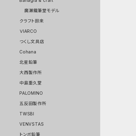
Bahagia & craft
廣瀬鐵筆堂モデル
クラフト鈴来
ＶIARCO
つくし文具店
Cohana
北星鉛筆
大西製作所
中島重久堂
PALOMINO
五反田製作所
TWSBI
VENVSTAS
トンボ鉛筆