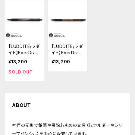
【LUDDITE/ラダ
【LUDDITE/ラダ
イト】EverDraw
イト】EverDraw
0.5 銘木モデル
0.5 銘木モデル
¥13,200
¥13,200
(ペールムーンエ
(チーク)
ボニー)
SOLD OUT
ABOUT
神戸の元町で鉛筆や黒鉛芯ものの文具（芯ホルダーやシャ
ープペンシル）を中心に販売しています。