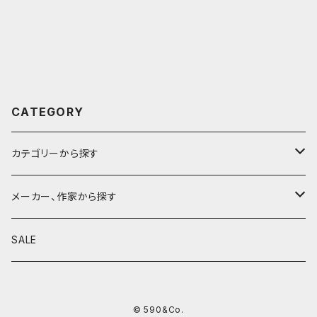
CATEGORY
カテゴリーから探す
鉛筆
メーカー、作家から探す
鉛筆補助軸
590&Co.
SALE
別注帆布ベンディペンケース
鉛筆キャップ
クラフトエー
© 590&Co.