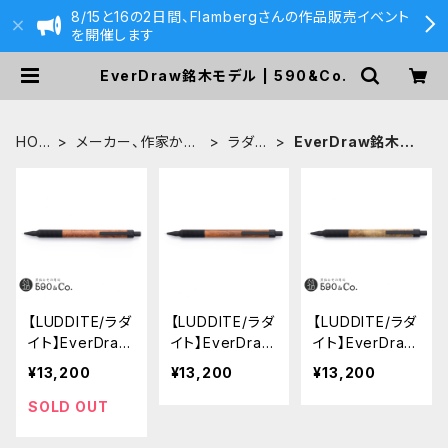
8/15と16の2日間、Flambergさんの作品販売イベント
を開催します
EverDraw銘木モデル | 590&Co.
HOM
メーカー、作家から
ラダイ
EverDraw銘木モ
E
探す
ト
デル
【LUDDITE/ラダ
【LUDDITE/ラダ
【LUDDITE/ラダ
イト】EverDraw
イト】EverDraw
イト】EverDraw
0.5 銘木モデル
0.5 銘木モデル
0.5 銘木モデル
¥13,200
¥13,200
¥13,200
(花梨瘤)
(ローズウッド)
(マーブルウッド)
SOLD OUT