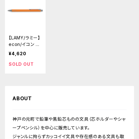
【LAMY/ラミー】
econ/イコン ボ
ールペン・限定
¥4,620
色 (アプリコッ
ト)
SOLD OUT
ABOUT
神戸の元町で鉛筆や黒鉛芯ものの文具（芯ホルダーやシャ
ープペンシル）を中心に販売しています。
ジャンルに拘らずカッコイイ文具や存在感のある文具も取