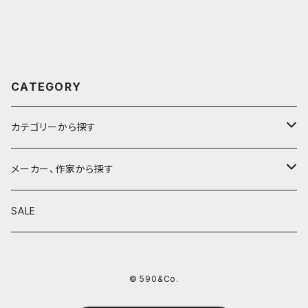
CATEGORY
カテゴリーから探す
鉛筆
メーカー、作家から探す
鉛筆補助軸
590&Co.
SALE
別注帆布ベンディペンケース
鉛筆キャップ
クラフトエー
© 590&Co.
シャープペンシル I
色鉛筆
ウッドペンクラフト