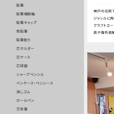
鉛筆
神戸の元町
鉛筆補助軸
ジャンルに
鉛筆キャップ
クラフトエー、
色鉛筆
具や海外直
鉛筆削り
芯ホルダー
芯ケース
芯研器
シャープペンシル
ペンケース・ペンシース
消しゴム
ボールペン
万年筆