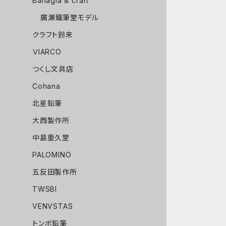
Bahagia & craft
廣瀬鐵筆堂モデル
クラフト鈴来
ＶIARCO
つくし文具店
Cohana
北星鉛筆
大西製作所
中島重久堂
PALOMINO
五反田製作所
TWSBI
VENVSTAS
トンボ鉛筆