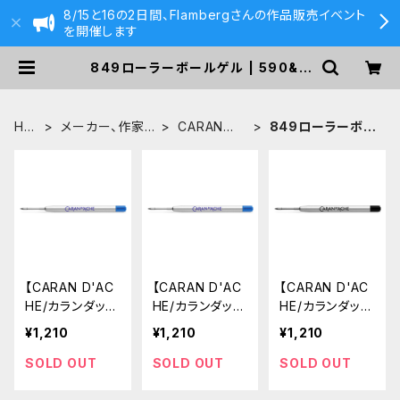
8/15と16の2日間、Flambergさんの作品販売イベント
を開催します
849ローラーボールゲル | 590&C
o.
HO
メーカー、作家
CARAN
849ローラーボー
ME
から探す
D'ACHE
ルゲル
【CARAN D'AC
【CARAN D'AC
【CARAN D'AC
HE/カランダッシ
HE/カランダッシ
HE/カランダッシ
ュ】ローラーボ
ュ】ローラーボ
ュ】ローラーボ
¥1,210
¥1,210
¥1,210
ールカートリッ
ールカートリッ
ールカートリッ
ジ (青・F細字)
ジ (青・M中字)
ジ (黒・F細字)
SOLD OUT
SOLD OUT
SOLD OUT