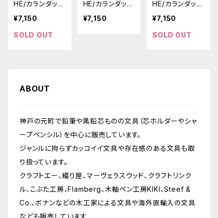
HE/カランダッシ
HE/カランダッシ
HE/カランダッシ
ュ】849ローラ
ュ】849ローラ
ュ】849ローラ
¥7,150
¥7,150
¥7,150
ーボールゲル
ーボールゲル
ーボールゲル
(マットレッド)
(マットホワイト)
(マットブラック)
SOLD OUT
SOLD OUT
ABOUT
神戸の元町で鉛筆や黒鉛芯ものの文具（芯ホルダーやシャ
ープペンシル）を中心に販売しています。
ジャンルに拘らずカッコイイ文具や存在感のある文具も取
り扱っています。
クラフトエー、綴り屋、マーヴェラスウッド、クラフトリンク
ル、こぶた工房、Flamberg、木軸ペン工房KIKI、Steef &
Co.、ボナンなどの木工家による文具や海外直輸入の文具
なども販売しています