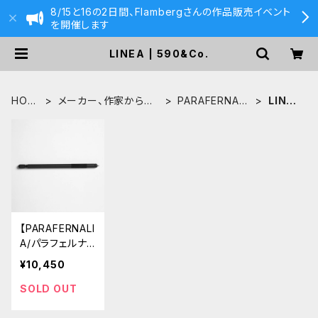
8/15と16の2日間、Flambergさんの作品販売イベント
を開催します
LINEA | 590&Co.
HOM
メーカー、作家から探
PARAFERNALI
LINE
E
す
A
A
【PARAFERNALI
A/パラフェルナリ
ア】LINEA / 2ミ
¥10,450
リ芯ホルダー
(ブラック)
SOLD OUT