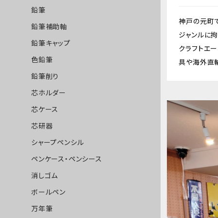
鉛筆
神戸の元町
鉛筆補助軸
ジャンルに
鉛筆キャップ
クラフトエー、
色鉛筆
具や海外直
鉛筆削り
芯ホルダー
芯ケース
芯研器
シャープペンシル
ペンケース・ペンシース
消しゴム
ボールペン
万年筆