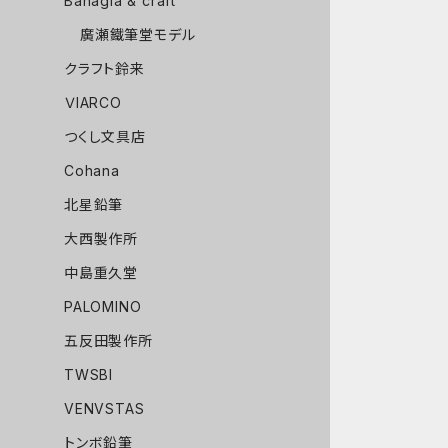
Bahagia & craft
廣瀬鐵筆堂モデル
クラフト鈴来
ＶIARCO
つくし文具店
Cohana
北星鉛筆
大西製作所
中島重久堂
PALOMINO
五反田製作所
TWSBI
VENVSTAS
トンボ鉛筆