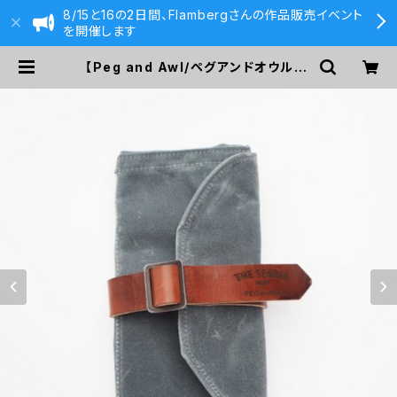
8/15と16の2日間、Flambergさんの作品販売イベント
を開催します
【Peg and Awl/ペグアンドオウル】T
he Sendak Mini Artist Roll (Sl
ate) | 590&Co.