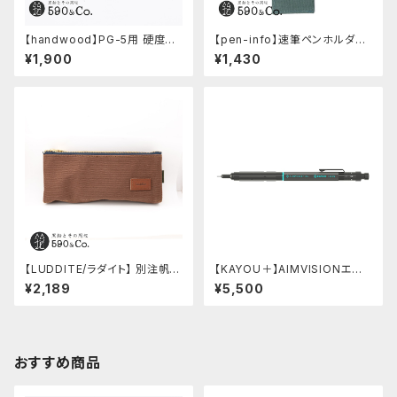
【handwood】PG-5用 硬度表
【pen-info】速筆ペンホルダー
示窓 (ステンレス/六角窓)
590&Co.別注色 (アクアブル
¥1,900
¥1,430
ー)
【LUDDITE/ラダイト】 別注帆布
【KAYOU＋】AIMVISIONエイ
ベンディペンケース (コーヒー)
ムビジョン (ストーンブラック)
¥2,189
¥5,500
おすすめ商品