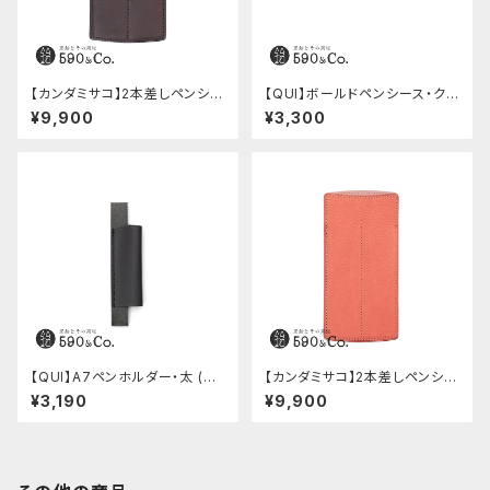
【カンダミサコ】2本差しペンシー
【QUI】ボールドペンシース・ク
ス・ショート用 ミネルバボックス
ードゥー (ブルー)
¥9,900
¥3,300
(カスターニョ)
【QUI】A7ペンホルダー・太 (ブ
【カンダミサコ】2本差しペンシー
ラック)
ス・ミネルバボックス (ローズア
¥3,190
¥9,900
ンティコ)