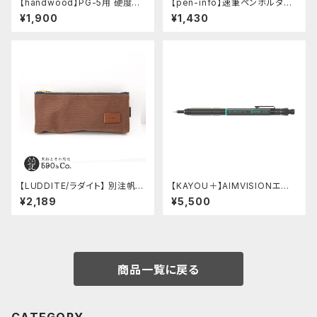
【handwood】PG-5用 硬度表
【pen-info】速筆ペンホルダー
示窓 (ステンレス/六角窓)
590&Co.別注色 (アクアブル
¥1,900
¥1,430
ー)
【LUDDITE/ラダイト】 別注帆布
【KAYOU＋】AIMVISIONエイ
ベンディペンケース (コーヒー)
ムビジョン (ストーンブラック)
¥2,189
¥5,500
商品一覧に戻る
CATEGORY