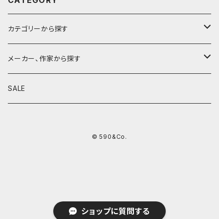
カテゴリーから探す
鉛筆
メーカー、作家から探す
鉛筆補助軸
590&Co.
SALE
別注帆布ベンディペンケース
鉛筆キャップ
クラフトエー
© 590&Co.
シャープペンシル I
色鉛筆
ウッドペンクラフト
シャープペンシル II
鉛筆削り
QUI
シャープペンシルIII
ペンシース
芯ホルダー
カンダミサコ
ショップに質問する