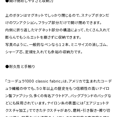
●開け閉めしやすさと収納力
上のボタンはマグネットでしっかり閉じるので、スナップボタンだ
けのワンアクション。フラップ部分だけで開け閉めできます。
内側に折り返したマグネット部分の構造によって、たくさん入れて
膨らんでもシルエットを崩さずに収納できます。
写真のように、一般的なペンなら１２本、ミニサイズの消しゴム、
シャープ芯、定規を入れても余裕の収納力です。
●耐久性と手触り
「コーデュラ1000 classic fabric」は、アメリカで生まれたコーデ
ュラ繊維の中でも、５０年以上の歴史をもつ信頼性の高いナイロ
ン製ファブリック。多くの有名アウトドア、バッグブランドのバッグな
どにも採用されています。ナイロン糸の表面には「エアジェットテ
クスチャ加工」でできたテクスチャがあり、磨耗・引き裂き・擦り切