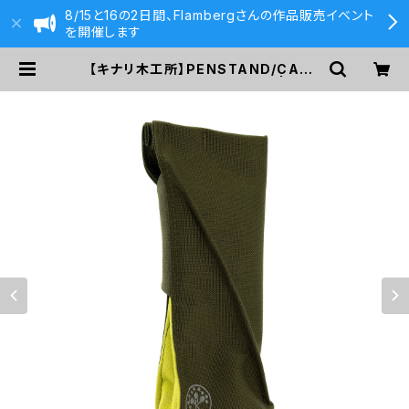
8/15と16の2日間、Flambergさんの作品販売イベント
を開催します
【キナリ木工所】PENSTAND/CASE
woodsole (khaki/cirton) | 590
&Co.