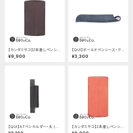
【カンダミサコ】2本差しペンシー
【QUI】ボールドペンシース・ク
ス・ショート用 ミネルバボックス
ードゥー (ブルー)
¥9,900
¥3,300
(カスターニョ)
【QUI】A7ペンホルダー・太 (ブ
【カンダミサコ】2本差しペンシー
ラック)
ス・ミネルバボックス (ローズア