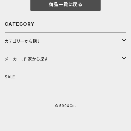
商品一覧に戻る
CATEGORY
カテゴリーから探す
鉛筆
メーカー、作家から探す
鉛筆補助軸
590&Co.
SALE
別注帆布ベンディペンケース
鉛筆キャップ
クラフトエー
© 590&Co.
シャープペンシル I
色鉛筆
ウッドペンクラフト
シャープペンシル II
鉛筆削り
QUI