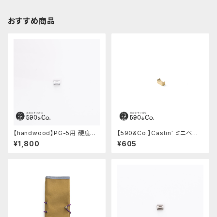
おすすめ商品
【handwood】PG-5用 硬度表
【590&Co.】Castin' ミニペン
示窓 (超超ジュラルミン/楕円)
枕 (S)
¥1,800
¥605