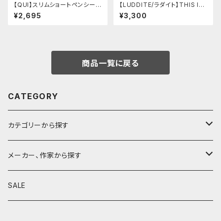
【QUI】スリムショートペンシー
【LUDDITE/ラダイト】THIS IN
ス・クードゥー (ストーン)
DUSTRIAL 芯ケース2 (Facto
¥2,695
¥3,300
ry Model BK)
商品一覧に戻る
CATEGORY
カテゴリーから探す
鉛筆
メーカー、作家から探す
鉛筆補助軸
590&Co.
SALE
別注帆布ベンディペンケース
鉛筆キャップ
クラフトエー