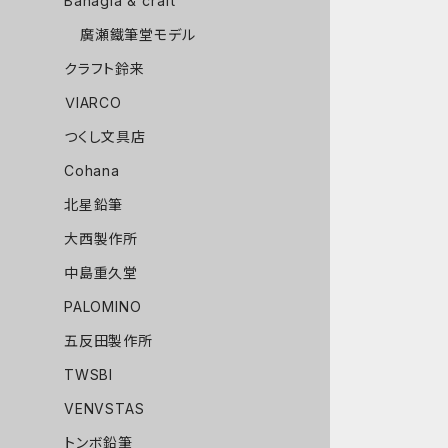
Bahagia & craft
廣瀬鐵筆堂モデル
クラフト鈴来
ＶIARCO
つくし文具店
Cohana
北星鉛筆
大西製作所
中島重久堂
PALOMINO
五反田製作所
TWSBI
VENVSTAS
トンボ鉛筆