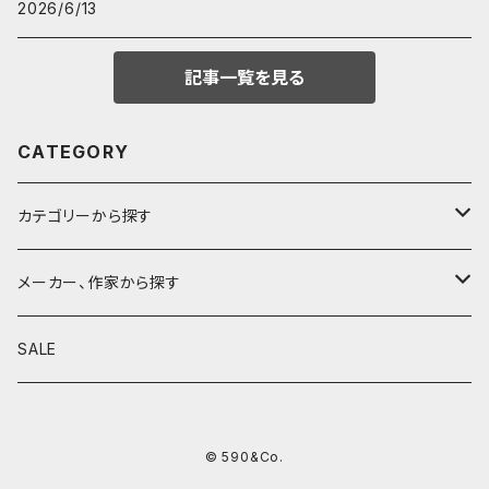
2026/6/13
記事一覧を見る
CATEGORY
カテゴリーから探す
鉛筆
メーカー、作家から探す
鉛筆補助軸
590&Co.
SALE
別注帆布ベンディペンケース
鉛筆キャップ
クラフトエー
© 590&Co.
シャープペンシル I
色鉛筆
ウッドペンクラフト