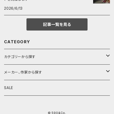
2026/6/13
記事一覧を見る
CATEGORY
カテゴリーから探す
鉛筆
メーカー、作家から探す
鉛筆補助軸
590&Co.
SALE
別注帆布ベンディペンケース
鉛筆キャップ
クラフトエー
© 590&Co.