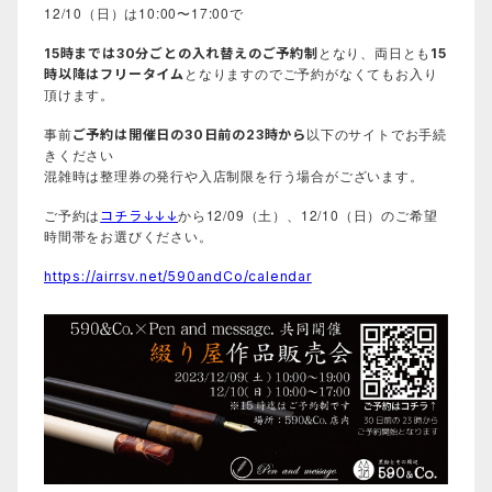
12/10（日）は10:00〜17:00で
となり、両日とも
15時までは30分ごとの入れ替えのご予約制
15
となりますのでご予約がなくてもお入り
時以降はフリータイム
頂けます。
事前
以下のサイトでお手続
ご予約は開催日の30日前の23時から
きください
混雑時は整理券の発行や入店制限を行う場合がございます。
ご予約は
から12/09（土）、12/10（日）のご希望
コチラ↓↓↓
時間帯をお選びください。
https://airrsv.net/590andCo/calendar