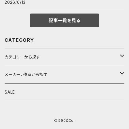
2026/6/13
記事一覧を見る
CATEGORY
カテゴリーから探す
鉛筆
メーカー、作家から探す
鉛筆補助軸
590&Co.
SALE
別注帆布ベンディペンケース
鉛筆キャップ
クラフトエー
© 590&Co.
シャープペンシル I
色鉛筆
ウッドペンクラフト