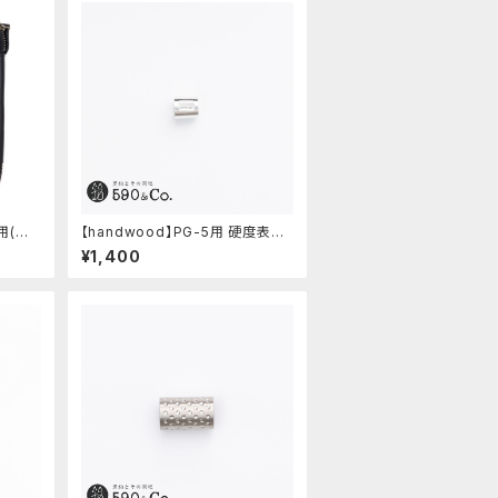
用(ス
【handwood】PG-5用 硬度表示
窓 (アルミ/長方形)
¥1,400