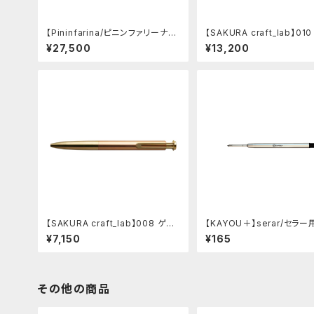
【Pininfarina/ピニンファリーナ】S
【SAKURA craft_lab】01
peedform (チタン)
インキボールペン (ハンマ
¥27,500
¥13,200
チャコール)
【SAKURA craft_lab】008 ゲル
【KAYOU＋】serar/セラー
インキボールペン (アシッドピンク)
ル
¥7,150
¥165
その他の商品