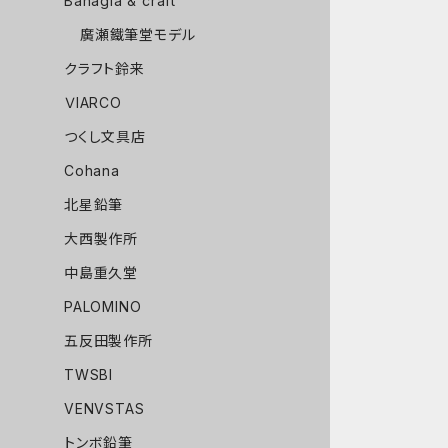
Bahagia & craft
廣瀬鐵筆堂モデル
クラフト鈴来
ＶIARCO
つくし文具店
Cohana
北星鉛筆
大西製作所
中島重久堂
PALOMINO
五反田製作所
TWSBI
VENVSTAS
トンボ鉛筆