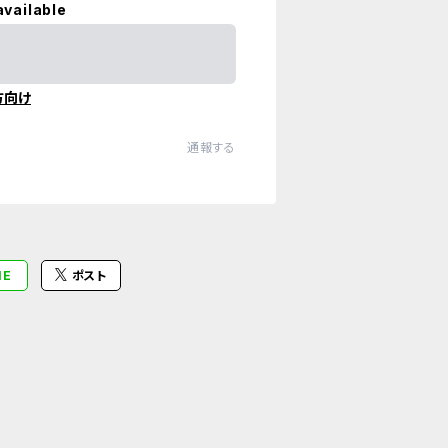
available
方向け
通報する
NE
ポスト