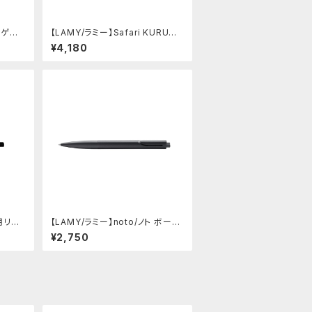
0 ゲル
【LAMY/ラミー】Safari KURUTO
ートーン
GA inside シャープペンシル (ビ
¥4,180
スタ)
用リフィ
【LAMY/ラミー】noto/ノト ボール
ペン・限定色 (オールブラック)
¥2,750