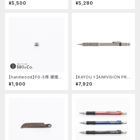
さーコラボ限定カラー
しゴムカバー (糠焼き)
¥5,500
¥5,280
【handwood】PG-5用 硬度表
【KAYOU＋】AIMVISION PR
示窓 (ステンレス/六角窓)
O/エイムビジョンプロ (チタニウ
¥1,900
¥7,920
ムゴールド)