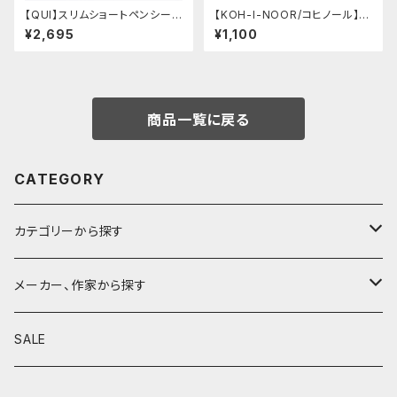
【QUI】スリムショートペンシー
【KOH-I-NOOR/コヒノール】M
ス・クードゥー (ストーン)
ephisto profi 5035シャープ
¥2,695
¥1,100
ペンシル(0.5mm)
商品一覧に戻る
CATEGORY
カテゴリーから探す
鉛筆
メーカー、作家から探す
鉛筆補助軸
590&Co.
SALE
別注帆布ベンディペンケース
鉛筆キャップ
クラフトエー