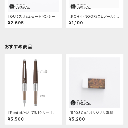
【QUI】スリムショートペンシー
【KOH-I-NOOR/コヒノール】M
ス・クードゥー (ストーン)
ephisto profi 5035シャープ
¥2,695
¥1,100
ペンシル(0.5mm)
おすすめ商品
【Pentel/ぺんてる】ケリー しー
【590&Co.】オリジナル真鍮消
さーコラボ限定カラー
しゴムカバー (糠焼き)
¥5,500
¥5,280