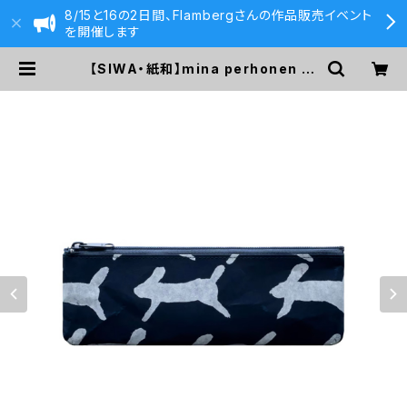
8/15と16の2日間、Flambergさんの作品販売イベント
を開催します
【SIWA・紙和】mina perhonen SI
WA ペンケース M run run run ダ
ークブルー | 590&Co.