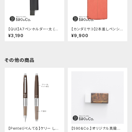
【QUI】A7ペンホルダー・太 (ブ
【カンダミサコ】2本差しペンシー
ラック)
ス・ミネルバボックス (ローズア
¥3,190
¥9,900
ンティコ)
その他の商品
【Pentel/ぺんてる】ケリー しー
【590&Co.】オリジナル真鍮消