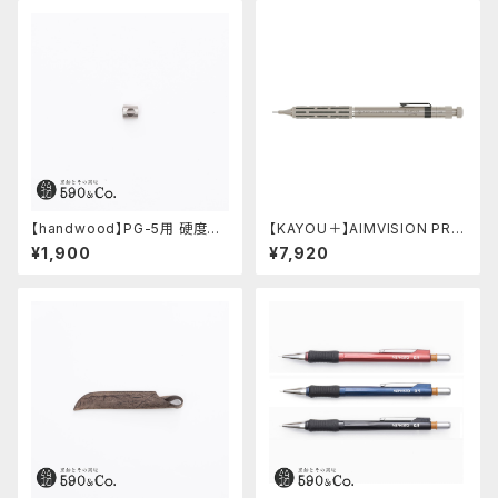
【handwood】PG-5用 硬度表
【KAYOU＋】AIMVISION PR
示窓 (ステンレス/六角窓)
O/エイムビジョンプロ (チタニウ
¥1,900
¥7,920
ムゴールド)