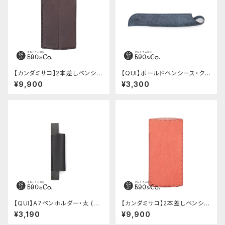
【カンダミサコ】2本差しペンシー
【QUI】ボールドペンシース・ク
ス・ショート用 ミネルバボックス
ードゥー (ブルー)
¥9,900
¥3,300
(カスターニョ)
【QUI】A7ペンホルダー・太 (ブ
【カンダミサコ】2本差しペンシー
ラック)
ス・ミネルバボックス (ローズア
¥3,190
¥9,900
ンティコ)