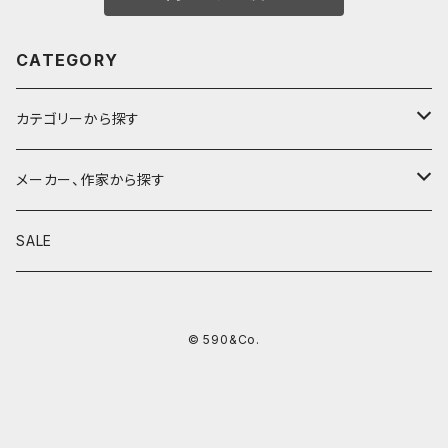
CATEGORY
カテゴリーから探す
鉛筆
メーカー、作家から探す
鉛筆補助軸
590&Co.
SALE
別注帆布ベンディペンケース
鉛筆キャップ
クラフトエー
© 590&Co.
シャープペンシル I
色鉛筆
ウッドペンクラフト
シャープペンシル II
鉛筆削り
QUI