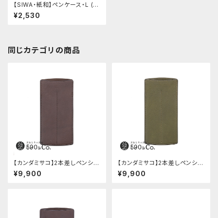
【SIWA・紙和】ペンケース・L (テ
ラコッタ)
¥2,530
同じカテゴリの商品
【カンダミサコ】2本差しペンシー
【カンダミサコ】2本差しペンシー
ス・ミネルバボックス (カスター
ス・ミネルバボックス (オリーバ)
¥9,900
¥9,900
ニョ)