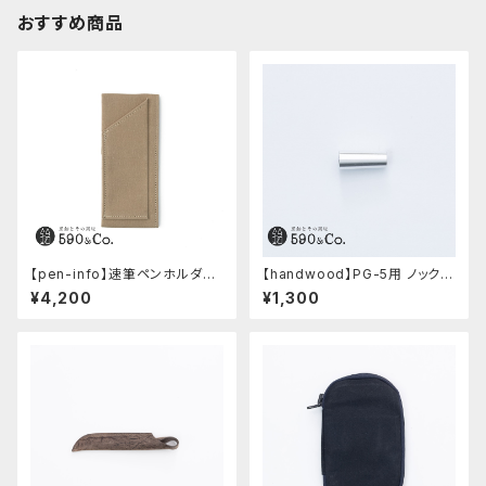
おすすめ商品
【pen-info】速筆ペンホルダー
【handwood】PG-5用 ノック部
A5スナップパッド590&Co.別注
カバー (超超ジュラルミン)
¥4,200
¥1,300
色 (ベージュ)