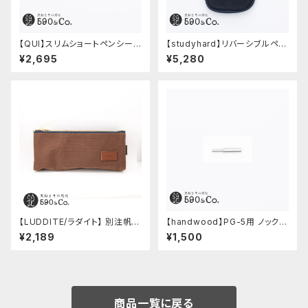
【QUI】スリムショートペンシー
【studyhard】リバーシブルペン
ス・クードゥー (ストーン)
ケース (ブラック)
¥2,695
¥5,280
【LUDDITE/ラダイト】 別注帆布
【handwood】PG-5用 ノックボ
ベンディペンケース (コーヒー)
タン (超々ジュラルミン)
¥2,189
¥1,500
商品一覧に戻る