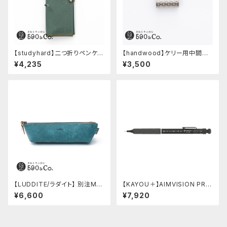
【studyhard】二つ折りペンケー
【handwood】ケリー用中間パ
ス ミニマムコンパクトサイズ
ーツ/カスタムグリップ (ディンプ
¥4,235
¥3,500
(アクアブルー)
ル/ステンレス)
【LUDDITE/ラダイト】 別注MAY
【KAYOU＋】AIMVISION PR
Aレザーボートペンケース (ター
O/エイムビジョンプロ (メテオブ
¥6,600
¥7,920
キーブルー)
ラック)