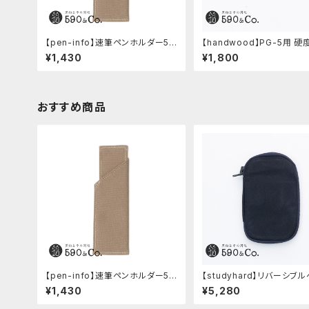
【pen-info】速筆ペンホルダー59
【handwood】PG-5用 
0&Co.別注色 (ベージュ)
窓 (ステンレス/楕円窓)
¥1,430
¥1,800
おすすめ商品
【pen-info】速筆ペンホルダー59
【studyhard】リバーシブ
0&Co.別注色 (ベージュ)
ース (ブラック)
¥1,430
¥5,280