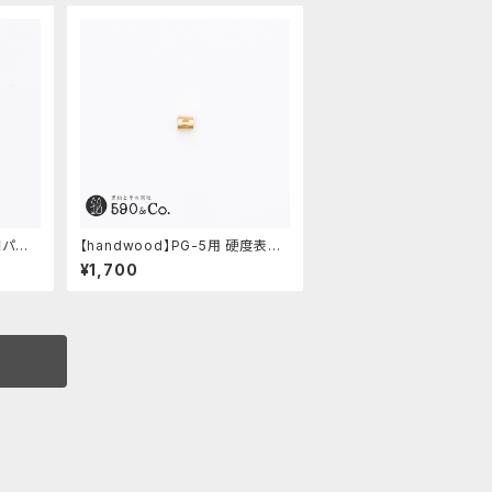
間パー
【handwood】PG-5用 硬度表示
窓 (真鍮/丸窓)
¥1,700