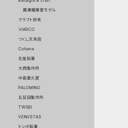
Bahagia & craft
廣瀬鐵筆堂モデル
クラフト鈴来
ＶIARCO
つくし文具店
Cohana
北星鉛筆
大西製作所
中島重久堂
PALOMINO
五反田製作所
TWSBI
VENVSTAS
トンボ鉛筆