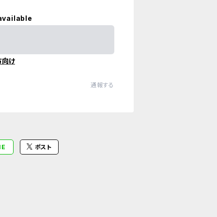
available
方向け
通報する
NE
ポスト