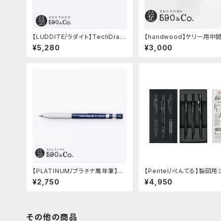
【LUDDITE/ラダイト】TechDraw
【handwood】ケリー用中
2 グラデーションモデル (LDB-MP
ツ/カスタムグリップ (縦溝/超超ジ
¥5,280
¥3,000
2GB1-05)
ュラルミン)
【PLATINUM/プラチナ萬年筆】PR
【Pentel/ぺんてる】製図用
O-USE 241 シャープペンシル (ブ
プペンシル 60周年限定3本
¥2,750
¥4,950
ルー/0.5mm)
その他の商品