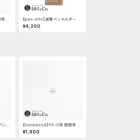
硬度表示
【pen-info】速筆ペンホルダー A
5スナップパッド590&Co.別注色
¥4,200
(ベージュ)
ルペンケ
【handwood】PG-5用 硬度表示
窓 (超超ジュラルミン/楕円)
¥1,800