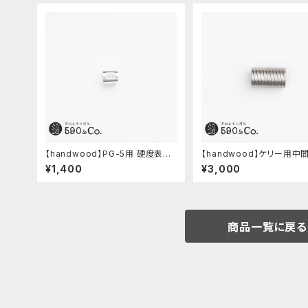
【handwood】PG-5用 硬度表示
【handwood】ケリー用中
窓 (アルミ/長方形)
ツ/カスタムグリップ (多条/ステン
¥1,400
¥3,000
レス)
商品一覧に戻る