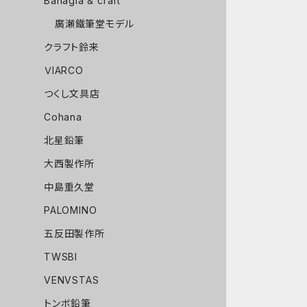
Bahagia & craft
廣瀬鐵筆堂モデル
クラフト鈴来
ＶIARCO
つくし文具店
Cohana
北星鉛筆
大西製作所
中島重久堂
PALOMINO
五反田製作所
TWSBI
VENVSTAS
トンボ鉛筆