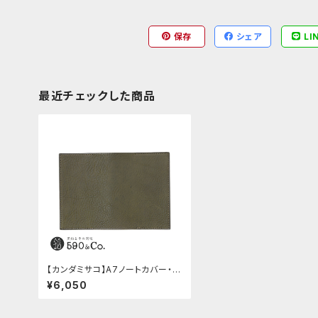
保存
シェア
LI
最近チェックした商品
【カンダミサコ】A7ノートカバー・ミ
ネルバボックス (オリーバ)
¥6,050