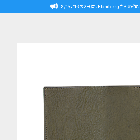
8/15と16の2日間、Flambergさん