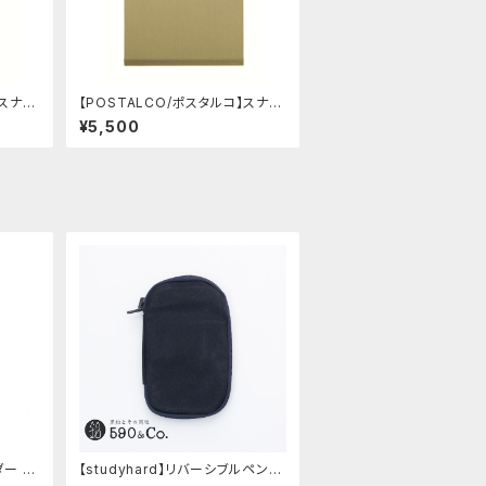
】スナッ
【POSTALCO/ポスタルコ】スナッ
ue)
プパッド SQ A4 (Light Beige)
¥5,500
ダー A
【studyhard】リバーシブルペンケ
別注色
ース (ブラック)