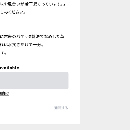
味や風合いが若干異なっています。ま
しみください。
に古来のバケッタ製法でなめした革。
入れは水拭きだけで十分。
す。
available
方向け
通報する