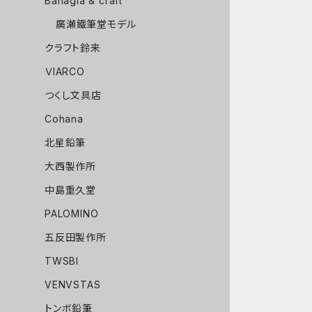
Bahagia & craft
廣瀬鐵筆堂モデル
クラフト鈴来
ＶIARCO
つくし文具店
Cohana
北星鉛筆
大西製作所
中島重久堂
PALOMINO
五反田製作所
TWSBI
VENVSTAS
トンボ鉛筆