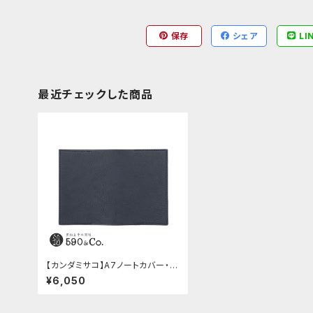
保存
シェア
LI
最近チェックした商品
【カンダミサコ】A7ノートカバー・ミ
ネルバボックス (ネイビー)
¥6,050