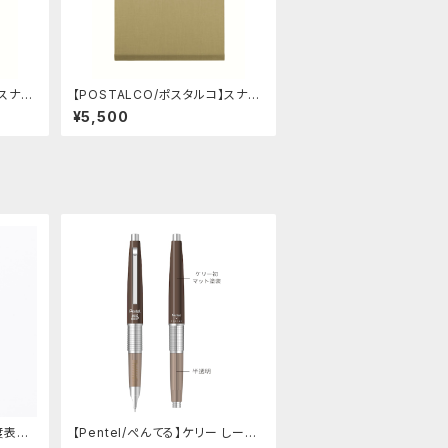
】スナッ
【POSTALCO/ポスタルコ】スナッ
ue)
プパッド SQ A4 (Light Beige)
¥5,500
硬度表示
【Pentel/ぺんてる】ケリー しーさ
ーコラボ限定カラー