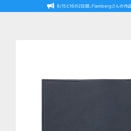
8/15と16の2日間、Flambergさん