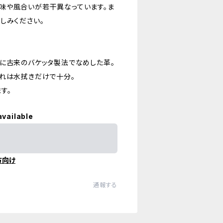
味や風合いが若干異なっています。ま
しみください。
に古来のバケッタ製法でなめした革。
入れは水拭きだけで十分。
す。
available
方向け
通報する