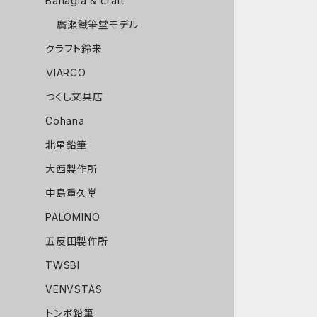
Bahagia & craft
廣瀬鐵筆堂モデル
クラフト鈴来
ＶIARCO
つくし文具店
Cohana
北星鉛筆
大西製作所
中島重久堂
PALOMINO
五反田製作所
TWSBI
VENVSTAS
トンボ鉛筆