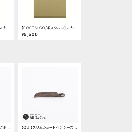
】スナッ
【POSTALCO/ポスタルコ】スナッ
ue)
プパッド SQ A4 (Light Beige)
¥5,500
ックボタ
【QUI】スリムショートペンシース・
クードゥー (ストーン)