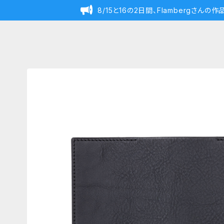
8/15と16の2日間、Flambergさん