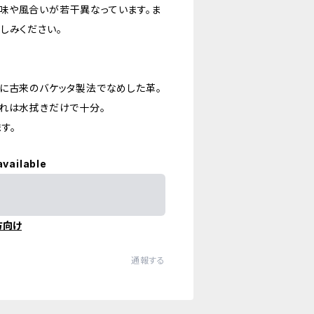
味や風合いが若干異なっています。ま
しみください。
に古来のバケッタ製法でなめした革。
入れは水拭きだけで十分。
す。
available
方向け
通報する