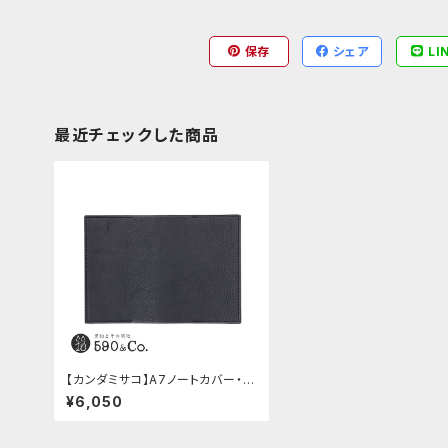
保存
シェア
LI
最近チェックした商品
【カンダミサコ】A7ノートカバー・ミ
ネルバボックス (ネロ)
¥6,050