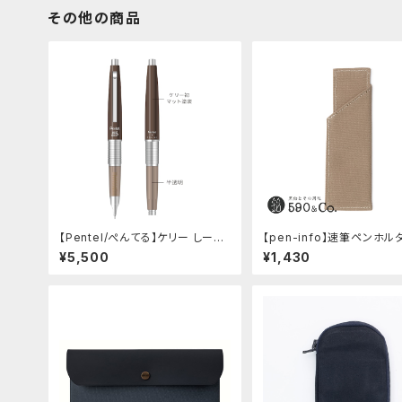
その他の商品
【Pentel/ぺんてる】ケリー しーさ
【pen-info】速筆ペンホル
ーコラボ限定カラー
0&Co.別注色 (ベージュ)
¥5,500
¥1,430