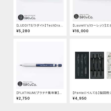
【LUDDITE/ラダイト】TechDraw
【Laurett's/ローレッツ】
2 グラデーションモデル (LDB-MP
トシャープペンシル (藍)
¥5,280
¥16,000
2GB1-05)
【PLATINUM/プラチナ萬年筆】PR
【Pentel/ぺんてる】製図用
O-USE 241 シャープペンシル (ブ
プペンシル 60周年限定3本
¥2,750
¥4,950
ルー/0.5mm)