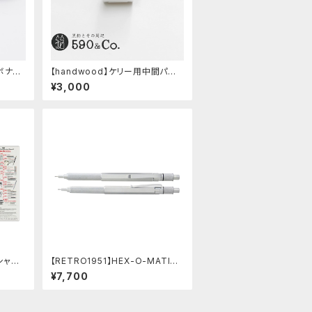
エボナイ
【handwood】ケリー用中間パー
ツ/カスタムグリップ (縦溝/超超ジ
¥3,000
ュラルミン)
シャー
【RETRO1951】HEX-O-MATIC
セット
ヘクソマティックシャープペンシル
¥7,700
(シルバー)