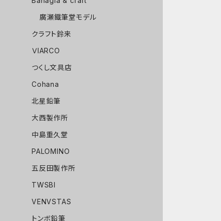
Bahagia & craft
廣瀬鐵筆堂モデル
クラフト鈴来
ＶIARCO
つくし文具店
Cohana
北星鉛筆
大西製作所
中島重久堂
PALOMINO
五反田製作所
TWSBI
VENVSTAS
トンボ鉛筆