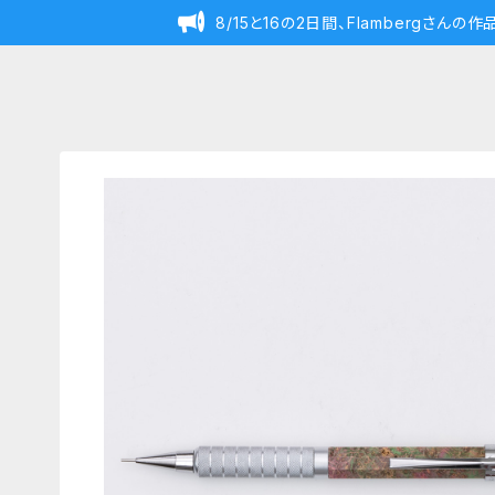
8/15と16の2日間、Flambergさん