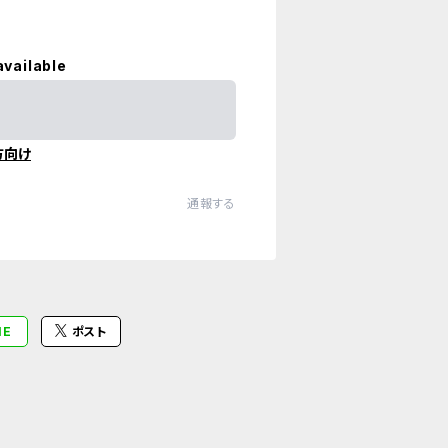
available
方向け
通報する
NE
ポスト