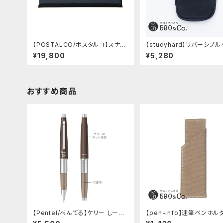
【POSTALCO/ポスタルコ】スナッ
【studyhard】リバーシブ
プペンケース (Navy Blue)
ース (ブラック)
¥19,800
¥5,280
おすすめ商品
【Pentel/ぺんてる】ケリー しーさ
【pen-info】速筆ペンホル
ーコラボ限定カラー
0&Co.別注色 (ベージュ)