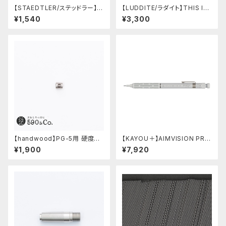
【STAEDTLER/ステッドラー】マ
【LUDDITE/ラダイト】THIS IN
ルス テクニコ芯ホルダー ブラッ
DUSTRIAL 芯ケース2 (Facto
¥1,540
¥3,300
ク・限定 字消し付セット
ry Model BK)
【handwood】PG-5用 硬度表
【KAYOU＋】AIMVISION PR
示窓 (ステンレス/六角窓)
O/エイムビジョンプロ (スノー
¥1,900
¥7,920
ホワイト)