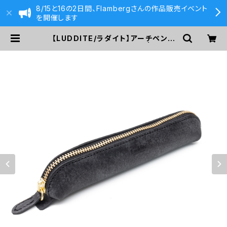
8/15と16の2日間、Flambergさんの作品販売イベント
を開催します
【LUDDITE/ラダイト】アーチペンケ
ースS・MAYAレザー (BK) | 590&
Co.