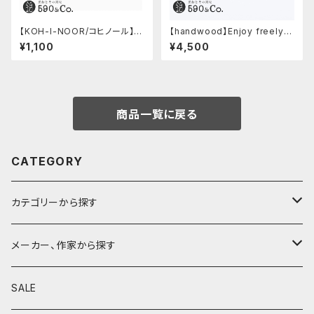
【KOH-I-NOOR/コヒノール】M
【handwood】Enjoy freely
ephisto profi 5035シャープ
前軸・ディンプル(ステンレス)
¥1,100
¥4,500
ペンシル(0.5mm)
商品一覧に戻る
CATEGORY
カテゴリーから探す
鉛筆
メーカー、作家から探す
鉛筆補助軸
590&Co.
SALE