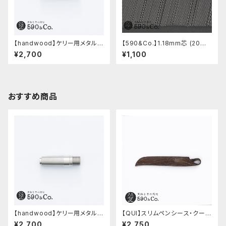
【handwood】ケリー用メタルグ
【590&Co.】1.18mm芯 (20本
リップ/前軸・滑り止め (ステンレ
入り)
¥2,700
¥1,100
ス)
おすすめ商品
【handwood】ケリー用メタルグ
【QUI】スリムペンシース・クード
リップ/前軸・滑り止め (ステンレ
ゥー (ストーン)
¥2,700
¥2,750