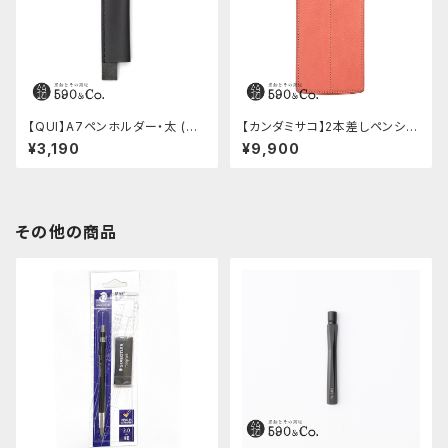
【QUI】A7ペンホルダー・太 (ブ
【カンダミサコ】2本差しペンシー
ラック)
ス・ミネルバボックス (ローズア
¥3,190
¥9,900
ンティコ)
その他の商品