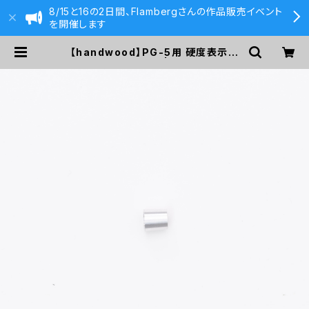
8/15と16の2日間、Flambergさんの作品販売イベント
を開催します
【handwood】PG-5用 硬度表示窓
(アルミ/窓なし) | 590&Co.