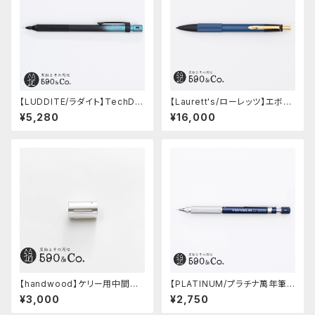
【LUDDITE/ラダイト】TechDra
【Laurett's/ローレッツ】エボナ
w2 グラデーションモデル (LDB
イトシャープペンシル (藍)
¥5,280
¥16,000
-MP2GB1-05)
【handwood】ケリー用中間パ
【PLATINUM/プラチナ萬年筆】
ーツ/カスタムグリップ (縦溝/超
PRO-USE 241 シャープペンシ
¥3,000
¥2,750
超ジュラルミン)
ル (ブルー/0.5mm)