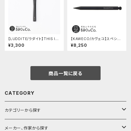
【LUDDITE/ラダイト】THIS IN
【KAWECO/カヴェコ】スペシャ
DUSTRIAL 芯ケース2 (Facto
ルペンシル(0.5mm)
¥3,300
¥8,250
ry Model BK)
商品一覧に戻る
CATEGORY
カテゴリーから探す
鉛筆
メーカー、作家から探す