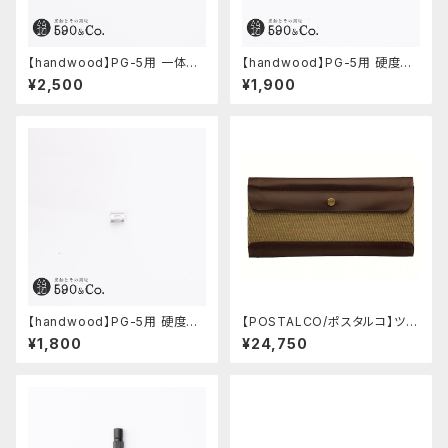
【handwood】PG-5用 一体型
【handwood】PG-5用 硬度表
ノック部カバー (グルーブ/ステン
示窓 (ステンレス/六角窓)
¥2,500
¥1,900
レス)
【handwood】PG-5用 硬度表
【POSTALCO/ポスタルコ】ツー
示窓 (超超ジュラルミン/楕円)
ルボックス (Olive Green)
¥1,800
¥24,750