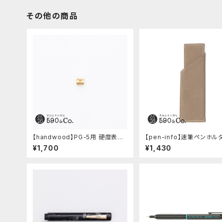
その他の商品
【handwood】PG-5用 硬度表示
【pen-info】速筆ペンホル
窓 (真鍮/丸窓)
0&Co.別注色 (ベージュ)
¥1,700
¥1,430