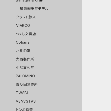
Bahagia & craft
廣瀬鐵筆堂モデル
クラフト鈴来
ＶIARCO
つくし文具店
Cohana
北星鉛筆
大西製作所
中島重久堂
PALOMINO
五反田製作所
TWSBI
VENVSTAS
トンボ鉛筆