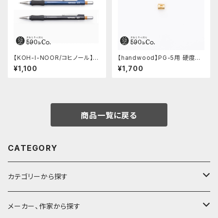
【KOH-I-NOOR/コヒノール】M
【handwood】PG-5用 硬度表
ephisto profi 5035シャープ
示窓 (真鍮/丸窓)
¥1,100
¥1,700
ペンシル(0.5mm)
商品一覧に戻る
CATEGORY
カテゴリーから探す
鉛筆
メーカー、作家から探す