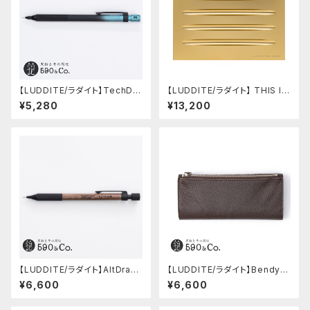
【LUDDITE/ラダイト】TechDra
【LUDDITE/ラダイト】 THIS IN
w2 グラデーションモデル (LDB
DUSTRIAL Attractive Pen T
¥5,280
¥13,200
-MP2GB1-05)
ray2（5本用/GD）
【LUDDITE/ラダイト】AltDraw
【LUDDITE/ラダイト】Bendy P
0.5 ブラック(ウォルナット)
encase Essential / ADRIA L
¥6,600
¥6,600
eather (WK)