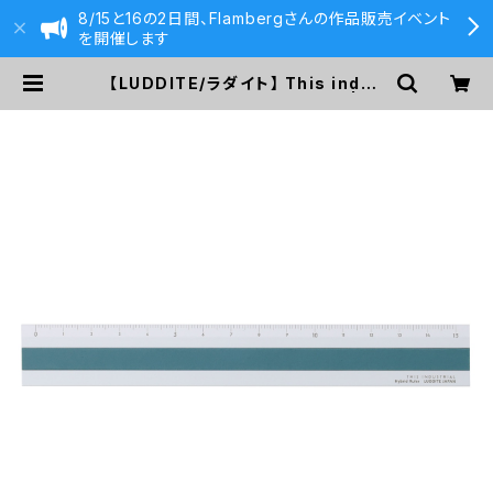
8/15と16の2日間、Flambergさんの作品販売イベント
を開催します
【LUDDITE/ラダイト】 This indus
trial Hybrid Ruler (SV/TQ) | 59
0&Co.