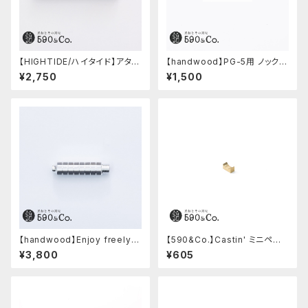
【HIGHTIDE/ハイタイド】アタシ
【handwood】PG-5用 ノックボ
ェ マーブル万年筆 (ブラック)
タン (超々ジュラルミン)
¥2,750
¥1,500
【handwood】Enjoy freely
【590&Co.】Castin' ミニペン
前軸・八角形ストレート(ジュラル
枕 (S)
¥3,800
¥605
ミン)