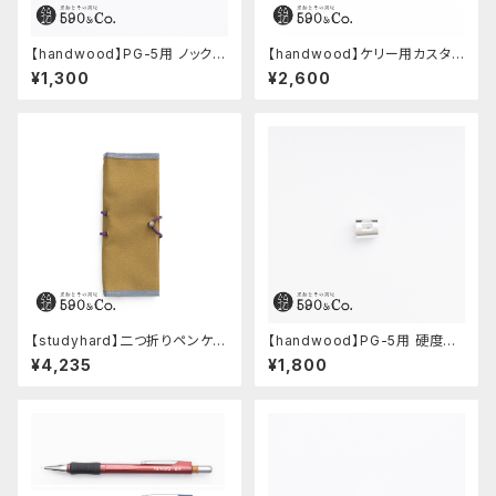
【handwood】PG-5用 ノック部
【handwood】ケリー用カスタム
カバー (ステンレス)
後軸 (真鍮)
¥1,300
¥2,600
【studyhard】二つ折りペンケー
【handwood】PG-5用 硬度表
ス ミニマムコンパクトサイズ
示窓 (超超ジュラルミン/正方形)
¥4,235
¥1,800
(カーキ)