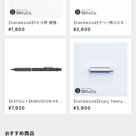
【handwood】PG-5用 硬度表
【handwood】ケリー用カスタム
示窓 (超超ジュラルミン/楕円)
後軸 (真鍮)
¥1,800
¥2,600
【KAYOU＋】AIMVISION PR
【handwood】Enjoy freely
O/エイムビジョンプロ (メテオブ
前軸・八角形ストレート(ジュラル
¥7,920
¥3,800
ラック)
ミン)
おすすめ商品