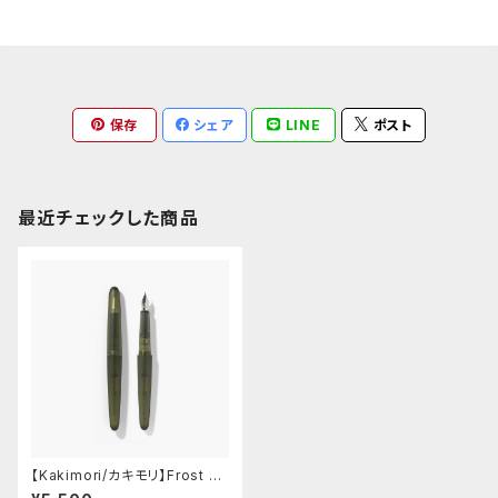
保存
シェア
LINE
ポスト
最近チェックした商品
【Kakimori/カキモリ】Frost -
万年筆・ペン先：F/細字 (Moss)