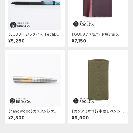
【LUDDITE/ラダイト】TechDra
【QUI】A7メモパッド用ジョッタ
w2 グラデーションモデル (LDB
ー・ブッテーロ (ワイン)
¥5,280
¥7,150
-MP2GB1-05)
【handwood】カスタム芯ケー
【カンダミサコ】2本差しペンシー
ス・中間パーツ有り/Enjoy free
ス・ミネルバボックス (オリーバ)
¥3,300
¥9,900
ly (ステンレス)