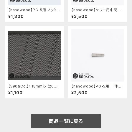
【handwood】PG-5用 ノック部
【handwood】ケリー用中間パ
カバー (超超ジュラルミン)
ーツ/カスタムグリップ (八角形/
¥1,300
¥3,500
ステンレス)
【590&Co.】1.18mm芯 (20本
【handwood】PG-5用 一体型
入り)
ノック部カバー (グルーブ/ステン
¥1,100
¥2,500
レス)
商品一覧に戻る