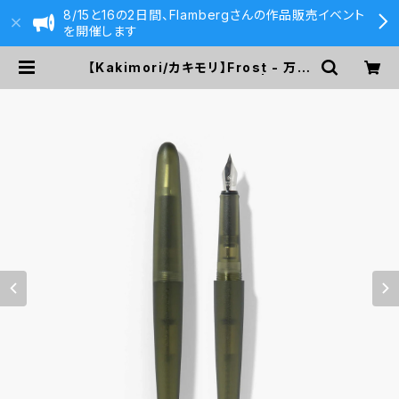
8/15と16の2日間、Flambergさんの作品販売イベント
を開催します
【Kakimori/カキモリ】Frost - 万年
筆・ペン先：F/細字 (Moss) | 590&
Co.