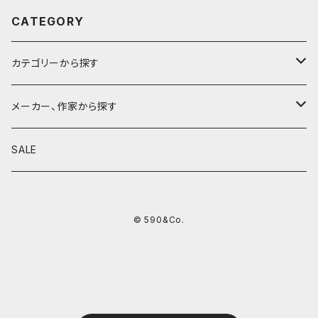
CATEGORY
カテゴリーから探す
鉛筆
メーカー、作家から探す
鉛筆補助軸
590&Co.
SALE
別注帆布ベンディペンケース
鉛筆キャップ
クラフトエー
© 590&Co.
シャープペンシル I
色鉛筆
ウッドペンクラフト
シャープペンシル II
鉛筆削り
QUI
シャープペンシルIII