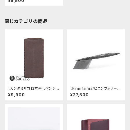
¥5,500
同じカテゴリの商品
【カンダミサコ】2本差しペンシー
【Pininfarina/ピニンファリー
ス・ミネルバボックス (カスター
ナ】Speedform (チタン)
¥9,900
¥27,500
ニョ)