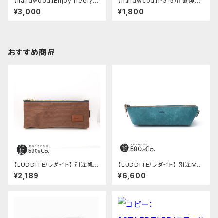
【handwood】Enjoy freely
【handwood】PG-5用 硬度表
後軸 (超超ジュラルミン)
示窓 (真鍮/菱形窓)
¥3,000
¥1,800
おすすめ商品
【LUDDITE/ラダイト】 別注帆布
【LUDDITE/ラダイト】 別注MAY
ベンディペンケース (コーヒー)
Aレザーボートペンケース (ター
¥2,189
¥6,600
キーブルー)