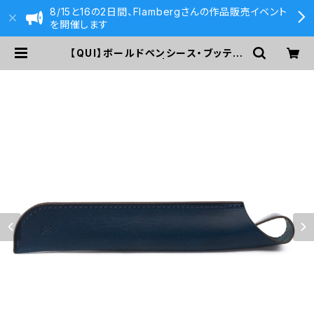
8/15と16の2日間、Flambergさんの作品販売イベント
を開催します
【QUI】ボールドペンシース・ブッテー
ロ (ネイビー) | 590&Co.