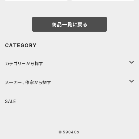
商品一覧に戻る
CATEGORY
カテゴリーから探す
鉛筆
メーカー、作家から探す
鉛筆補助軸
590&Co.
SALE
別注帆布ベンディペンケース
鉛筆キャップ
クラフトエー
© 590&Co.
シャープペンシル I
色鉛筆
ウッドペンクラフト