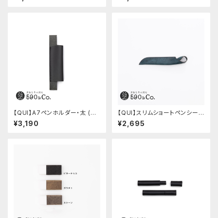
【QUI】A7ペンホルダー・太 (ブ
【QUI】スリムショートペンシー
ラック)
ス・プエブロ (ペトローリオ)
¥3,190
¥2,695