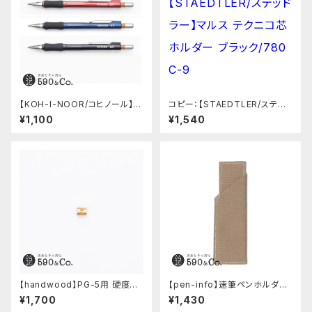
【KOH-I-NOOR/コヒノール】M
コピー：【STAEDTLER/ステッド
ephisto profi 5035シャープ
ラー】マルス テクニコ芯ホルダ
¥1,100
¥1,540
ペンシル(0.5mm)
ー ブラック/780 C-9
【handwood】PG-5用 硬度表
【pen-info】速筆ペンホルダー
示窓 (真鍮/丸窓)
590&Co.別注色 (ベージュ)
¥1,700
¥1,430