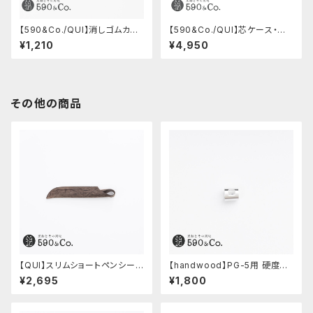
【590&Co./QUI】消しゴムカバ
【590&Co./QUI】芯ケース・ブッ
ーS・クードゥー
テーロ (ブラック)
¥1,210
¥4,950
その他の商品
【QUI】スリムショートペンシー
【handwood】PG-5用 硬度表
ス・クードゥー (ストーン)
示窓 (超超ジュラルミン/正方形)
¥2,695
¥1,800