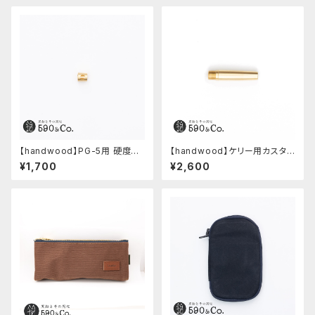
【handwood】PG-5用 硬度表
【handwood】ケリー用カスタム
示窓 (真鍮/丸窓)
後軸 (真鍮)
¥1,700
¥2,600