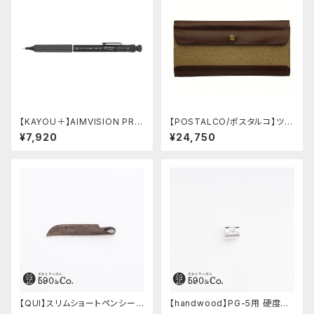
【KAYOU＋】AIMVISION PR
【POSTALCO/ポスタルコ】ツー
O/エイムビジョンプロ (メテオブ
ルボックス (Olive Green)
¥7,920
¥24,750
ラック)
【QUI】スリムショートペンシー
【handwood】PG-5用 硬度表
ス・クードゥー (ストーン)
示窓 (超超ジュラルミン/正方形)