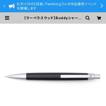
8/15と16の2日間、Flambergさんの作品販売イベント
を開催します
【マーベラスウッド】Buddyシャープ
ペンシル 0.5ｍｍ (ブラックウッド/
シルバー) | 590&Co.