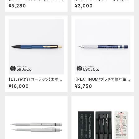
w2 グラデーションモデル (LDB
ーツ/カスタムグリップ (縦溝/超
¥5,280
¥3,000
-MP2GB1-05)
超ジュラルミン)
【Laurett's/ローレッツ】エボナ
【PLATINUM/プラチナ萬年筆】
イトシャープペンシル (藍)
PRO-USE 241 シャープペンシ
¥16,000
¥2,750
ル (ブルー/0.5mm)