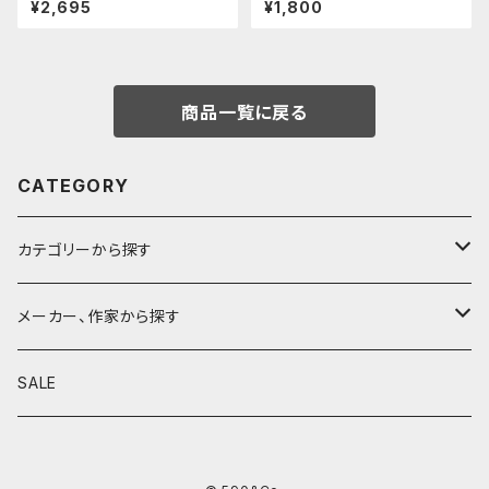
¥2,695
¥1,800
商品一覧に戻る
CATEGORY
カテゴリーから探す
鉛筆
メーカー、作家から探す
鉛筆補助軸
590&Co.
SALE
別注帆布ベンディペンケース
鉛筆キャップ
クラフトエー