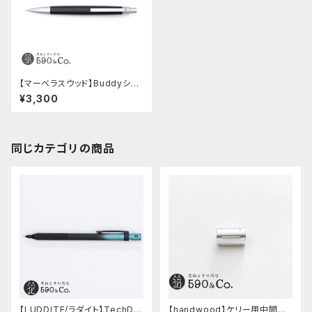
【マーベラスウッド】Buddyシャ
ープペンシル 0.5ｍｍ (ブラッ
¥3,300
クウッド/シルバー)
同じカテゴリの商品
【LUDDITE/ラダイト】TechDra
【handwood】ケリー用中間パ