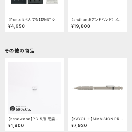
【Pentel/ぺんてる】製図用シャ
【andhand/アンドハンド】 メソ
ープペンシル 60周年限定3本
ッドメカニカルペンシル シャープ
¥4,950
¥19,800
セット
ペン (真鍮)
その他の商品
【handwood】PG-5用 硬度表
【KAYOU＋】AIMVISION PR
示窓 (超超ジュラルミン/楕円)
O/エイムビジョンプロ (チタニウ
¥1,800
¥7,920
ムゴールド)