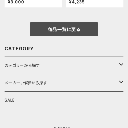
¥3,000
¥4,235
(カーキ)
商品一覧に戻る
CATEGORY
カテゴリーから探す
鉛筆
メーカー、作家から探す
鉛筆補助軸
590&Co.
SALE
別注帆布ベンディペンケース
鉛筆キャップ
クラフトエー