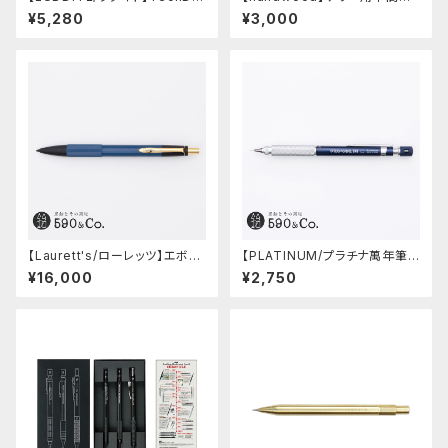
w2 グラデーションモデル (LDB
ーツ/カスタムグリップ (縦溝/超
¥5,280
¥3,000
-MP2GB1-05)
超ジュラルミン)
【Laurett's/ローレッツ】エボナ
【PLATINUM/プラチナ萬年筆】
イトシャープペンシル (藍)
PRO-USE 241 シャープペンシ
¥16,000
¥2,750
ル (ブルー/0.5mm)