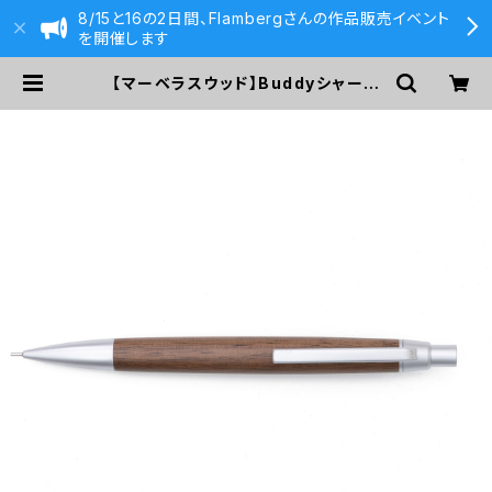
8/15と16の2日間、Flambergさんの作品販売イベント
を開催します
【マーベラスウッド】Buddyシャープ
ペンシル 0.5ｍｍ (ウォールナット/
シルバー) | 590&Co.