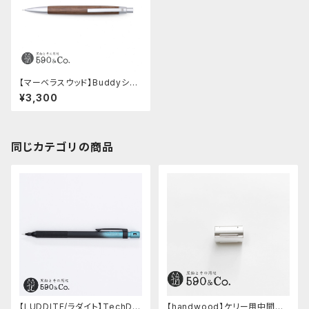
【マーベラスウッド】Buddyシャ
ープペンシル 0.5ｍｍ (ウォー
¥3,300
ルナット/シルバー)
同じカテゴリの商品
【LUDDITE/ラダイト】TechDra
【handwood】ケリー用中間パ