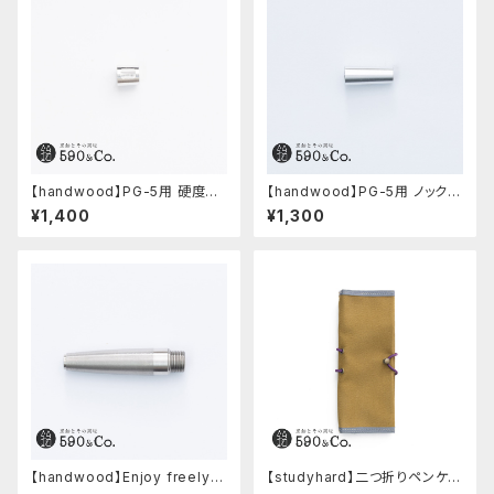
【handwood】PG-5用 硬度表
【handwood】PG-5用 ノック部
示窓 (アルミ/長方形)
カバー (超超ジュラルミン)
¥1,400
¥1,300
【handwood】Enjoy freely
【studyhard】二つ折りペンケー
前軸・滑り止め(ステンレス)
ス ミニマムコンパクトサイズ