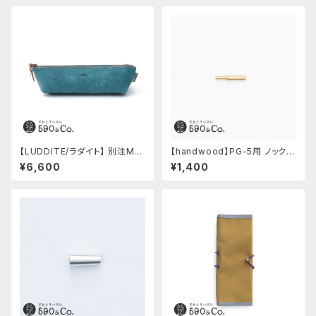
【LUDDITE/ラダイト】 別注MAY
【handwood】PG-5用 ノックボ
Aレザーボートペンケース (ター
タン (真鍮)
¥6,600
¥1,400
キーブルー)