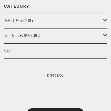
CATEGORY
カテゴリーから探す
鉛筆
メーカー、作家から探す
鉛筆補助軸
590&Co.
SALE
別注帆布ベンディペンケース
鉛筆キャップ
クラフトエー
© 590&Co.
シャープペンシル I
色鉛筆
ウッドペンクラフト
シャープペンシル II
鉛筆削り
QUI
シャープペンシルIII
ペンシース