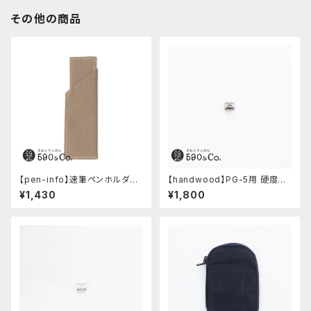
その他の商品
【pen-info】速筆ペンホルダー
【handwood】PG-5用 硬度表
590&Co.別注色 (ベージュ)
示窓 (ステンレス/楕円窓)
¥1,430
¥1,800