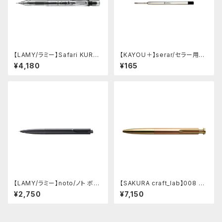
【LAMY/ラミー】Safari KURU
【KAYOU＋】serar/セラー用リ
TOGA inside シャープペンシ
フィル
¥4,180
¥165
ル (ビスタ)
【LAMY/ラミー】noto/ノト ボー
【SAKURA craft_lab】008 ゲ
ルペン・限定色 (オールブラック)
ルインキボールペン (アシッドピ
¥2,750
¥7,150
ンク)