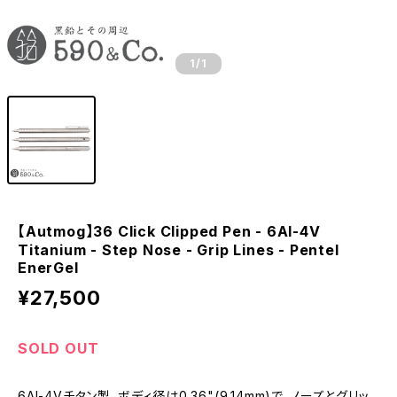
1
/1
【Autmog】36 Click Clipped Pen - 6Al-4V
Titanium - Step Nose - Grip Lines - Pentel
EnerGel
¥27,500
SOLD OUT
6Al-4Vチタン製。ボディ径は0.36"(9.14mm)で、ノーズとグリッ