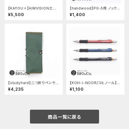
【KAYOU＋】AIMVISIONエイ
【handwood】PG-5用 ノックボ
ムビジョン (ストーンブラック)
タン (真鍮)
¥5,500
¥1,400
【studyhard】二つ折りペンケー
【KOH-I-NOOR/コヒノール】M
ス ミニマムコンパクトサイズ
ephisto profi 5035シャープ
¥4,235
¥1,100
(アクアブルー)
ペンシル(0.5mm)
商品一覧に戻る