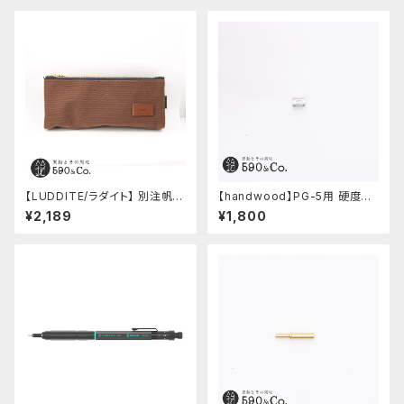
【LUDDITE/ラダイト】 別注帆布
【handwood】PG-5用 硬度表
ベンディペンケース (コーヒー)
示窓 (超超ジュラルミン/楕円)
¥2,189
¥1,800