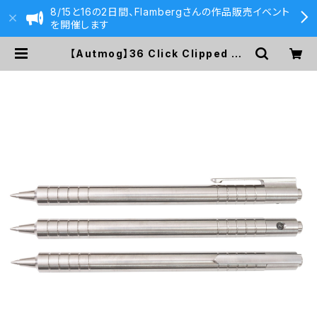
8/15と16の2日間、Flambergさんの作品販売イベント
を開催します
【Autmog】36 Click Clipped Pe
n - 6Al-4V Titanium - Step No
se - Grip Lines - Pentel EnerG
el | 590&Co.