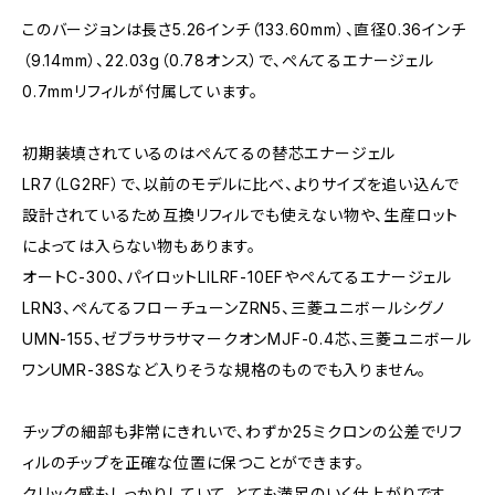
このバージョンは長さ5.26インチ（133.60mm）、直径0.36インチ
（9.14mm）、22.03g（0.78オンス）で、ぺんてるエナージェル
0.7mmリフィルが付属しています。
初期装填されているのはぺんてるの替芯エナージェル
LR7（LG2RF）で、以前のモデルに比べ、よりサイズを追い込んで
設計されているため互換リフィルでも使えない物や、生産ロット
によっては入らない物もあります。
オートC-300、パイロットLILRF-10EFやぺんてるエナージェル
LRN3、ぺんてるフローチューンZRN5、三菱ユニボールシグノ
UMN-155、ゼブラサラサマークオンMJF-0.4芯、三菱ユニボール
ワンUMR-38Sなど入りそうな規格のものでも入りません。
チップの細部も非常にきれいで、わずか25ミクロンの公差でリフ
ィルのチップを正確な位置に保つことができます。
クリック感もしっかりしていて、とても満足のいく仕上がりです