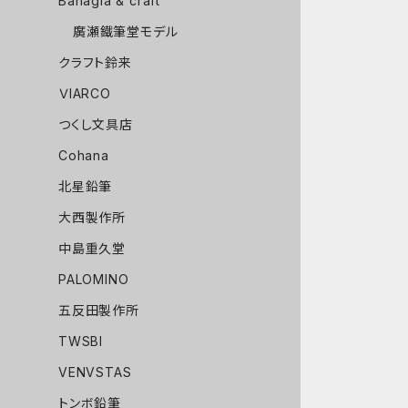
Bahagia & craft
廣瀬鐵筆堂モデル
クラフト鈴来
ＶIARCO
つくし文具店
Cohana
北星鉛筆
大西製作所
中島重久堂
PALOMINO
五反田製作所
TWSBI
VENVSTAS
トンボ鉛筆