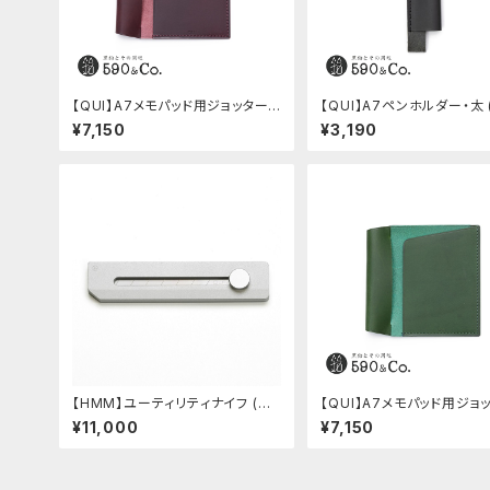
【QUI】A7メモパッド用ジョッター・
【QUI】A7ペンホルダー・太 
ブッテーロ (ワイン)
ク)
¥7,150
¥3,190
【HMM】ユーティリティナイフ (シ
【QUI】A7メモパッド用ジョ
ルバー)
ブッテーロ (グリーン)
¥11,000
¥7,150