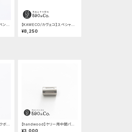
ルペンケ
【KAWECO/カヴェコ】スペシャル
ペンシル(0.5mm)
¥8,250
ックボタ
【handwood】ケリー用中間パー
ツ/カスタムグリップ (縦溝/ステン
¥3,000