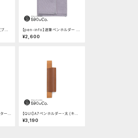
(ブラッ
【pen-info】速筆ペンホルダー A
7ノート＆メモ (ペールグレー)
¥2,600
ッター・
【QUI】A7ペンホルダー・太 (キャメ
ル)
¥3,190