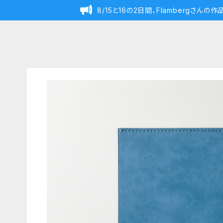
8/15と16の2日間、Flambergさん