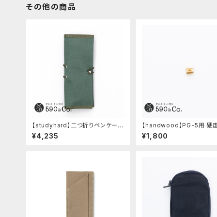
その他の商品
【studyhard】二つ折りペンケー
【handwood】PG-5用 
ス ミニマムコンパクトサイズ(ア
窓 (真鍮/菱形窓)
¥4,235
¥1,800
クアブルー)