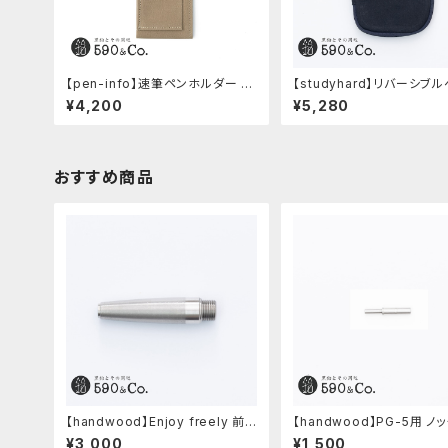
【pen-info】速筆ペンホルダー A
【studyhard】リバーシブ
5スナップパッド590&Co.別注色
ース (ブラック)
¥4,200
¥5,280
(ベージュ)
おすすめ商品
【handwood】Enjoy freely 前
【handwood】PG-5用 ノ
軸・滑り止め(ステンレス)
ン (超々ジュラルミン)
¥3,000
¥1,500