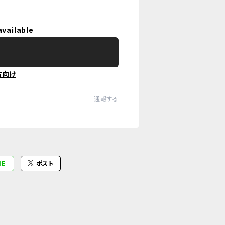
available
方向け
通報する
NE
ポスト