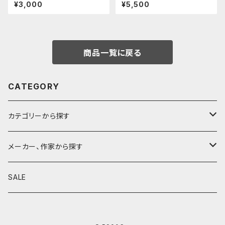
ーツ/カスタムグリップ (多条/ス
さーコラボ限定カラー
¥3,000
¥5,500
テンレス)
商品一覧に戻る
CATEGORY
カテゴリーから探す
鉛筆
メーカー、作家から探す
鉛筆補助軸
590&Co.
SALE
別注帆布ベンディペンケース
鉛筆キャップ
クラフトエー