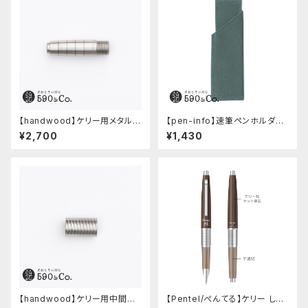
【handwood】ケリー用メタルグ
【pen-info】速筆ペンホルダー
リップ/前軸 (ステンレス)
590&Co.別注色 (アクアブル
¥2,700
¥1,430
ー)
【handwood】ケリー用中間パ
【Pentel/ぺんてる】ケリー しー