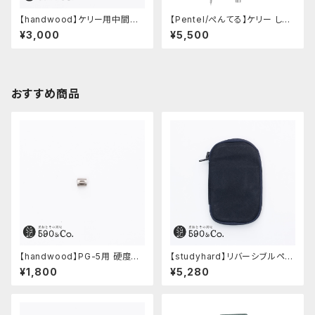
【handwood】ケリー用中間パ
【Pentel/ぺんてる】ケリー しー
ーツ/カスタムグリップ (多条/ス
さーコラボ限定カラー
¥3,000
¥5,500
テンレス)
おすすめ商品
【handwood】PG-5用 硬度表
【studyhard】リバーシブルペン
示窓 (ステンレス/楕円窓)
ケース (ブラック)
¥1,800
¥5,280