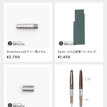
【handwood】ケリー用メタルグ
【pen-info】速筆ペンホルダー
リップ/前軸 (ステンレス)
590&Co.別注色 (アクアブル
¥2,700
¥1,430
ー)