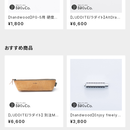
【handwood】PG-5用 硬度表
【LUDDITE/ラダイト】AltDraw
示窓 (ステンレス/楕円窓)
0.5 シルバー(ウォルナット)
¥1,800
¥6,600
おすすめ商品
【LUDDITE/ラダイト】 別注MAY
【handwood】Enjoy freely
Aレザーボートペンケース (コニ
前軸・八角形ストレート(ジュラル
¥6,600
¥3,800
ャック)
ミン)