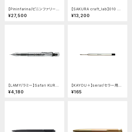
【Pininfarina/ピニンファリー
【SAKURA craft_lab】010 ゲ
ナ】Speedform (チタン)
ルインキボールペン (ハンマート
¥27,500
¥13,200
ーン チャコール)
【LAMY/ラミー】Safari KURU
【KAYOU＋】serar/セラー用リ
TOGA inside シャープペンシ
フィル
¥4,180
¥165
ル (ビスタ)