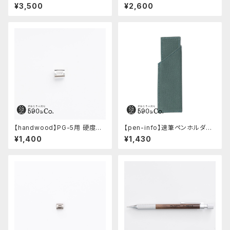
ーツ/カスタムグリップ (八角形/
後軸 (真鍮)
¥3,500
¥2,600
ステンレス)
【handwood】PG-5用 硬度表
【pen-info】速筆ペンホルダー
示窓 (アルミ/長方形)
590&Co.別注色 (アクアブル
¥1,400
¥1,430
ー)