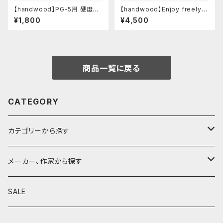
【handwood】PG-5用 硬度表
【handwood】Enjoy freely
示窓 (ステンレス/楕円窓)
前軸・ディンプル(ステンレス)
¥1,800
¥4,500
商品一覧に戻る
CATEGORY
カテゴリーから探す
鉛筆
メーカー、作家から探す
鉛筆補助軸
590&Co.
SALE
別注帆布ベンディペンケース
鉛筆キャップ
クラフトエー