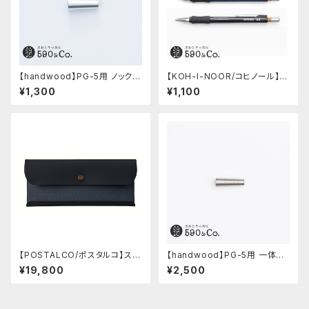
【handwood】PG-5用 ノック部
【KOH-I-NOOR/コヒノール】M
カバー (超超ジュラルミン)
ephisto profi 5035シャープ
¥1,300
¥1,100
ペンシル(0.5mm)
【POSTALCO/ポスタルコ】スナ
【handwood】PG-5用 一体型
ップペンケース (Navy Blue)
ノック部カバー (グルーブ/ステン
¥19,800
¥2,500
レス)