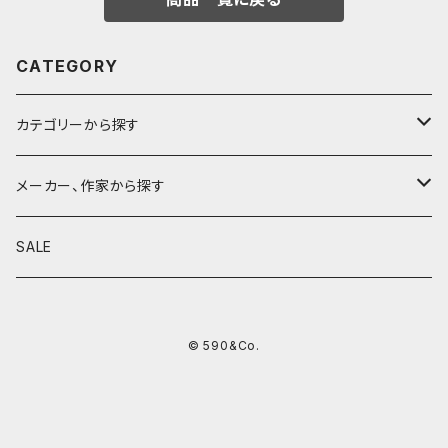
CATEGORY
カテゴリーから探す
鉛筆
メーカー、作家から探す
鉛筆補助軸
590&Co.
SALE
別注帆布ベンディペンケース
鉛筆キャップ
クラフトエー
© 590&Co.
シャープペンシル I
色鉛筆
ウッドペンクラフト
シャープペンシル II
鉛筆削り
QUI