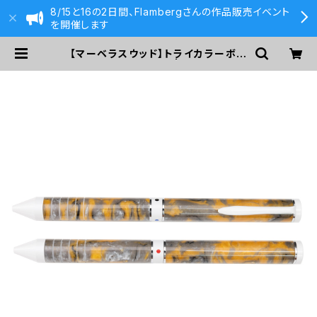
8/15と16の2日間、Flambergさんの作品販売イベント
を開催します
【マーベラスウッド】トライカラーボー
ルペン (レジン)13 | 590&Co.