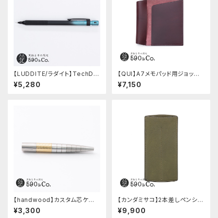
【LUDDITE/ラダイト】TechDra
【QUI】A7メモパッド用ジョッタ
w2 グラデーションモデル (LDB
ー・ブッテーロ (ワイン)
¥5,280
¥7,150
-MP2GB1-05)
【handwood】カスタム芯ケー
【カンダミサコ】2本差しペンシー
ス・中間パーツ有り/Enjoy free
ス・ミネルバボックス (オリーバ)
¥3,300
¥9,900
ly (ステンレス)