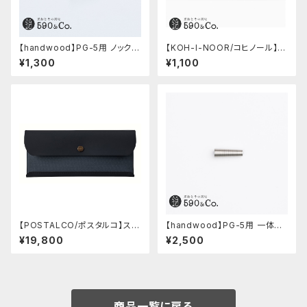
【handwood】PG-5用 ノック部
【KOH-I-NOOR/コヒノール】M
カバー (超超ジュラルミン)
ephisto profi 5035シャープ
¥1,300
¥1,100
ペンシル(0.5mm)
【POSTALCO/ポスタルコ】スナ
【handwood】PG-5用 一体型
ップペンケース (Navy Blue)
ノック部カバー (グルーブ/ステン
¥19,800
¥2,500
レス)
商品一覧に戻る