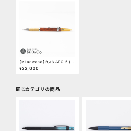
【Mijaewood】カスタムPG-5 (コ
コボロ）05
¥22,000
同じカテゴリの商品