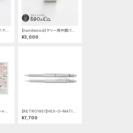
エボナイ
【handwood】ケリー用中間パー
ツ/カスタムグリップ (縦溝/超超ジ
¥3,000
ュラルミン)
シャー
【RETRO1951】HEX-O-MATIC
セット
ヘクソマティックシャープペンシル
¥7,700
(シルバー)