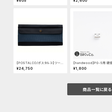
¥605
¥2,600
【POSTALCO/ポスタルコ】ツール
【handwood】PG-5用 
ボックス (Navy Blue)
窓 (超超ジュラルミン/正方形
¥24,750
¥1,800
商品一覧に戻る