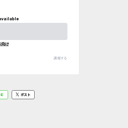
available
方向け
通報する
NE
ポスト