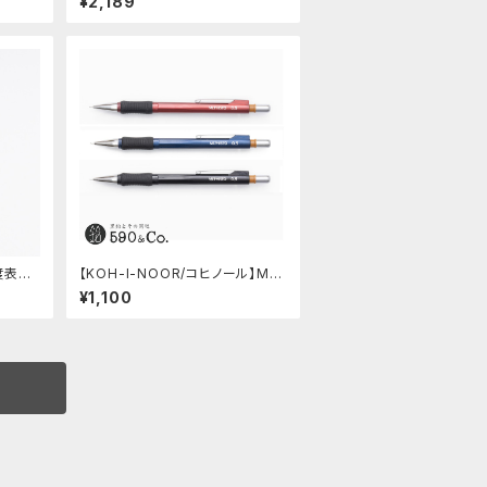
¥2,189
硬度表示
【KOH-I-NOOR/コヒノール】Me
)
phisto profi 5035シャープペン
¥1,100
シル(0.5mm)