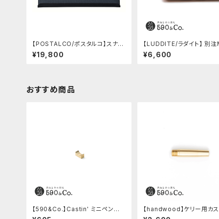
【POSTALCO/ポスタルコ】スナッ
【LUDDITE/ラダイト】 別注
プペンケース (Navy Blue)
レザーボートペンケース (コ
¥19,800
¥6,600
ク)
おすすめ商品
【590&Co.】Castin' ミニペン枕
【handwood】ケリー用カ
(S)
軸 (真鍮)