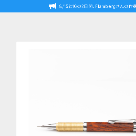
8/15と16の2日間、Flambergさん