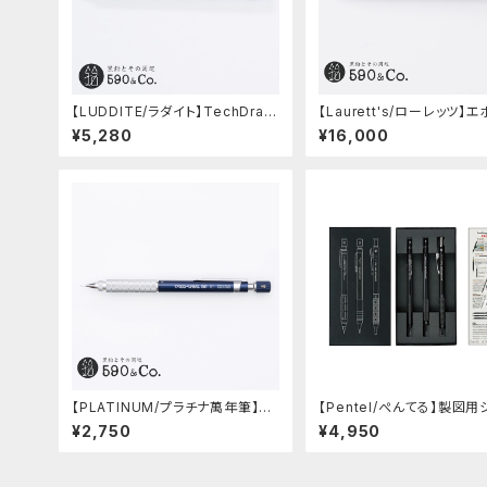
【LUDDITE/ラダイト】TechDraw
【Laurett's/ローレッツ】
2 グラデーションモデル (LDB-MP
トシャープペンシル (藍)
¥5,280
¥16,000
2GB1-05)
【PLATINUM/プラチナ萬年筆】PR
【Pentel/ぺんてる】製図用
O-USE 241 シャープペンシル (ブ
プペンシル 60周年限定3本
¥2,750
¥4,950
ルー/0.5mm)