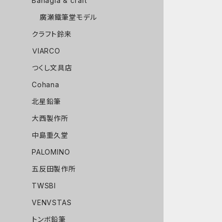
Bahagia & craft
廣瀬鐵筆堂モデル
クラフト鈴来
ＶIARCO
つくし文具店
Cohana
北星鉛筆
大西製作所
中島重久堂
PALOMINO
五反田製作所
TWSBI
VENVSTAS
トンボ鉛筆