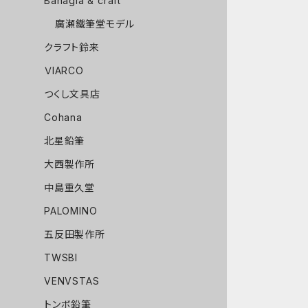
Bahagia & craft
廣瀬鐵筆堂モデル
クラフト鈴来
ＶIARCO
つくし文具店
Cohana
北星鉛筆
大西製作所
中島重久堂
PALOMINO
五反田製作所
TWSBI
VENVSTAS
トンボ鉛筆