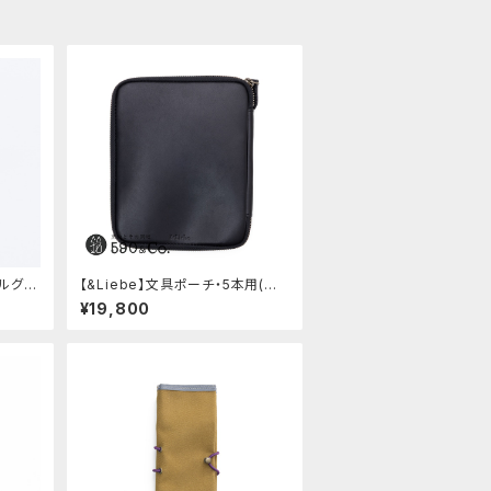
タルグリ
【&Liebe】文具ポーチ・5本用(ス
(ステンレス)
ムースブラック)
¥19,800