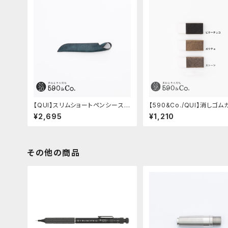
【QUI】スリムショートペンシース・
【590&Co./QUI】消しゴ
プエブロ (ペトローリオ)
S・クードゥー
¥2,695
¥1,210
その他の商品