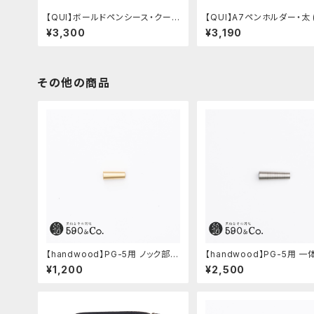
【QUI】ボールドペンシース・クード
【QUI】A7ペンホルダー・太 
ゥー (ブルー)
ク)
¥3,300
¥3,190
その他の商品
【handwood】PG-5用 ノック部カ
【handwood】PG-5用 一
バー (真鍮)
ク部カバー (グルーブ/ステ
¥1,200
¥2,500