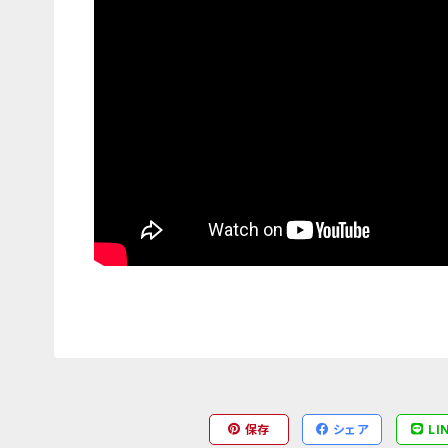
保存
シェア
LI