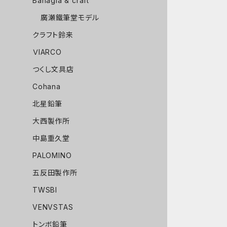
Bahagia & craft
廣瀬鐵筆堂モデル
クラフト鈴来
ＶIARCO
つくし文具店
Cohana
北星鉛筆
大西製作所
中島重久堂
PALOMINO
五反田製作所
TWSBI
VENVSTAS
トンボ鉛筆