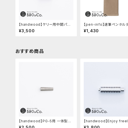
【handwood】ケリー用中間パー
【pen-info】速筆ペンホル
ツ/カスタムグリップ (八角形/ステ
0&Co.別注色 (ベージュ)
¥3,500
¥1,430
ンレス)
おすすめ商品
【handwood】PG-5用 一体型ノッ
【handwood】Enjoy free
ク部カバー (グルーブ/ステンレス)
軸・八角形ストレート(ジュラ
¥2,500
¥3,800