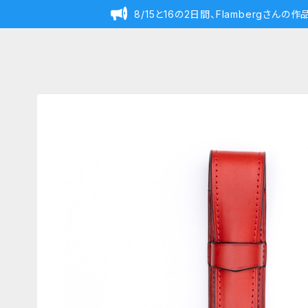
8/15と16の2日間、Flambergさん