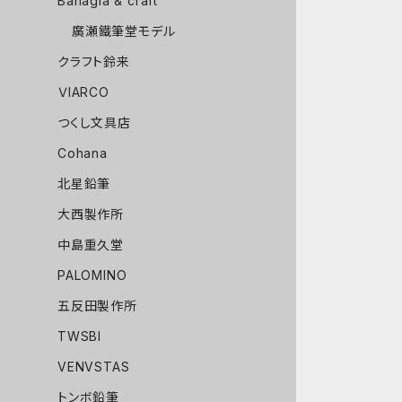
Bahagia & craft
廣瀬鐵筆堂モデル
クラフト鈴来
ＶIARCO
つくし文具店
Cohana
北星鉛筆
大西製作所
中島重久堂
PALOMINO
五反田製作所
TWSBI
VENVSTAS
トンボ鉛筆