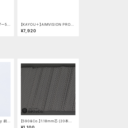
ダー59
【KAYOU＋】AIMVISION PRO/
エイムビジョンプロ (スノーホワイ
¥7,920
ト)
ly 前
【590&Co.】1.18mm芯 (20本入
ルミ
り)
¥1,100