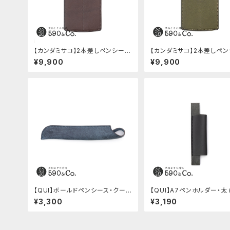
【カンダミサコ】2本差しペンシー
【カンダミサコ】2本差しペ
ス・ミネルバボックス (カスターニ
ス・ミネルバボックス (オリー
¥9,900
¥9,900
ョ)
【QUI】ボールドペンシース・クード
【QUI】A7ペンホルダー・太 
ゥー (ブルー)
ク)
¥3,300
¥3,190