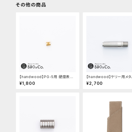
その他の商品
【handwood】PG-5用 硬度表示
【handwood】ケリー用メ
窓 (真鍮/菱形窓)
ップ/前軸・滑り止め 
¥1,800
¥2,700