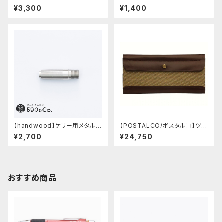
テーロ (ブラック)
示窓 (アルミ/長方形)
¥3,300
¥1,400
【handwood】ケリー用メタルグ
【POSTALCO/ポスタルコ】ツー
リップ/前軸・滑り止め (ステンレ
ルボックス (Olive Green)
¥2,700
¥24,750
ス)
おすすめ商品