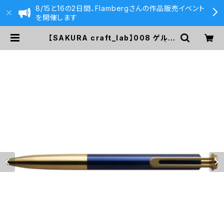
8/15と16の2日間、Flambergさんの作品販売イベント
を開催します
【SAKURA craft_lab】008 ゲルイ
ンキボールペン (ビバップブルー) | 5
90&Co.