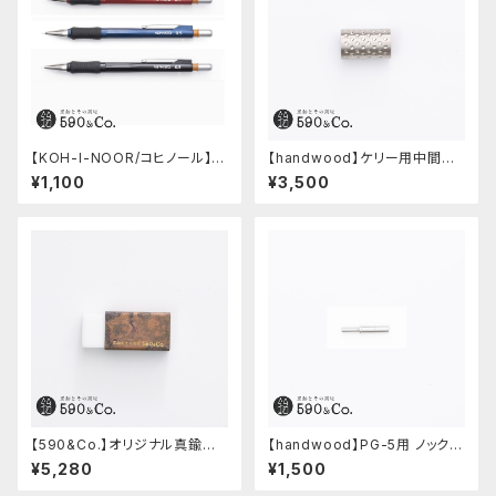
【KOH-I-NOOR/コヒノール】M
【handwood】ケリー用中間パ
ephisto profi 5035シャープ
ーツ/カスタムグリップ (ディンプ
¥1,100
¥3,500
ペンシル(0.5mm)
ル/ステンレス)
【590&Co.】オリジナル真鍮消
【handwood】PG-5用 ノックボ
しゴムカバー (糠焼き)
タン (超々ジュラルミン)
¥5,280
¥1,500