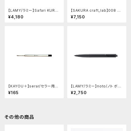
【LAMY/ラミー】Safari KURU
【SAKURA craft_lab】008 ゲ
TOGA inside シャープペンシ
ルインキボールペン (アシッドピ
¥4,180
¥7,150
ル (ビスタ)
ンク)
【KAYOU＋】serar/セラー用リ
【LAMY/ラミー】noto/ノト ボー
フィル
ルペン・限定色 (オールブラック)
¥165
¥2,750
その他の商品