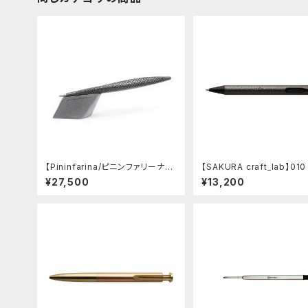
【Pininfarina/ピニンファリーナ】S
【SAKURA craft_lab】01
peedform (チタン)
インキボールペン (ハンマ
¥27,500
¥13,200
チャコール)