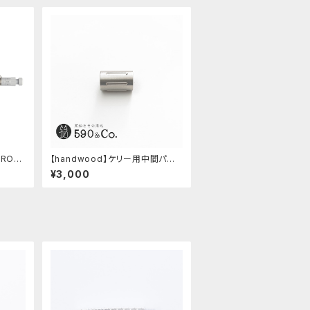
PRO/
【handwood】ケリー用中間パー
ホワイ
ツ/カスタムグリップ (縦溝/ステン
¥3,000
レス)