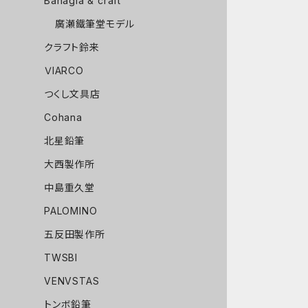
Bahagia & craft
廣瀬鐵筆堂モデル
クラフト鈴来
ＶIARCO
つくし文具店
Cohana
北星鉛筆
大西製作所
中島重久堂
PALOMINO
五反田製作所
TWSBI
VENVSTAS
トンボ鉛筆