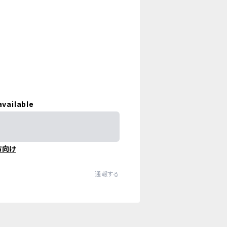
available
方向け
通報する