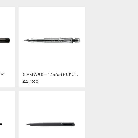
0 ゲル
【LAMY/ラミー】Safari KURUTO
ートーン
GA inside シャープペンシル (ビ
¥4,180
スタ)