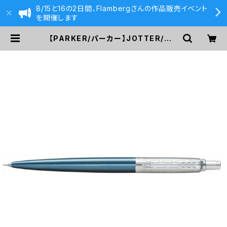
8/15と16の2日間、Flambergさんの作品販売イベント
を開催します
【PARKER/パーカー】JOTTER/ジョ
ッターLC ウォーターブルーST SE
ペンシル(0.5mm) | 590&Co.