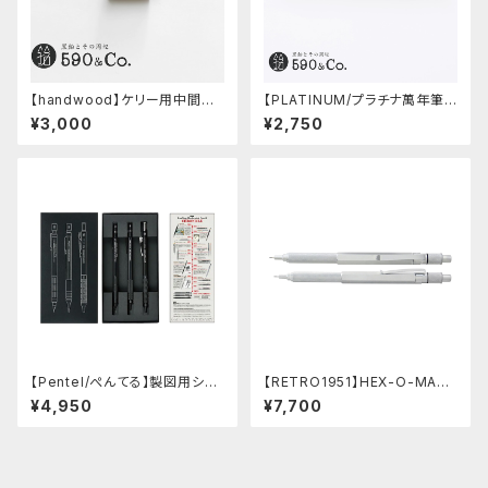
【handwood】ケリー用中間パ
【PLATINUM/プラチナ萬年筆】
ーツ/カスタムグリップ (縦溝/超
PRO-USE 241 シャープペンシ
¥3,000
¥2,750
超ジュラルミン)
ル (ブルー/0.5mm)
【Pentel/ぺんてる】製図用シャ
【RETRO1951】HEX-O-MATI
ープペンシル 60周年限定3本
Cヘクソマティックシャープペン
¥4,950
¥7,700
セット
シル (シルバー)