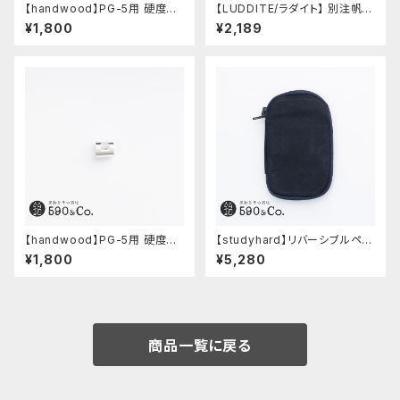
【handwood】PG-5用 硬度表
【LUDDITE/ラダイト】 別注帆布
示窓 (ステンレス/楕円窓)
ベンディペンケース (コーヒー)
¥1,800
¥2,189
【handwood】PG-5用 硬度表
【studyhard】リバーシブルペン
示窓 (超超ジュラルミン/正方形)
ケース (ブラック)
¥1,800
¥5,280
商品一覧に戻る