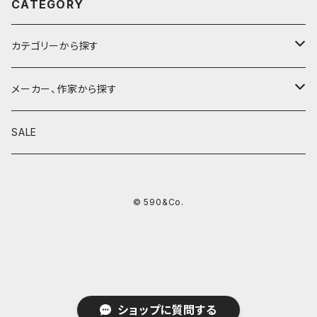
CATEGORY
カテゴリーから探す
鉛筆
メーカー、作家から探す
鉛筆補助軸
590&Co.
SALE
別注帆布ベンディペンケース
鉛筆キャップ
クラフトエー
© 590&Co.
シャープペンシル I
色鉛筆
ウッドペンクラフト
シャープペンシル II
鉛筆削り
QUI
シャープペンシルIII
ペンシース
芯ホルダー
カンダミサコ
ショップに質問する