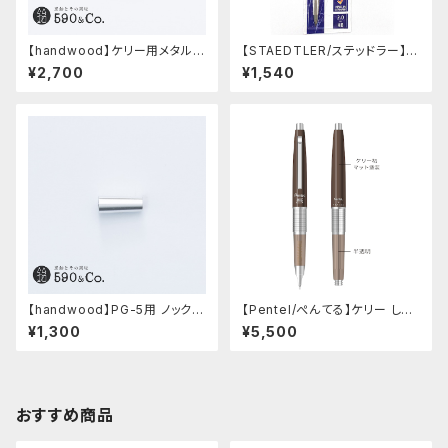
【handwood】ケリー用メタルグ
【STAEDTLER/ステッドラー】マ
リップ/前軸・滑り止め (ステンレ
ルス テクニコ芯ホルダー ブラッ
¥2,700
¥1,540
ス)
ク・限定 字消し付セット
【handwood】PG-5用 ノック部
【Pentel/ぺんてる】ケリー しー
カバー (超超ジュラルミン)
さーコラボ限定カラー
¥1,300
¥5,500
おすすめ商品