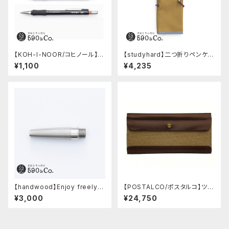
【KOH-I-NOOR/コヒノール】M
【studyhard】二つ折りペンケー
ephisto profi 5035シャープ
ス ミニマムコンパクトサイズ
¥1,100
¥4,235
ペンシル(0.5mm)
(カーキ)
【handwood】Enjoy freely
【POSTALCO/ポスタルコ】ツー
前軸・滑り止め(ステンレス)
ルボックス (Olive Green)
¥3,000
¥24,750