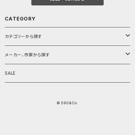
CATEGORY
カテゴリーから探す
鉛筆
メーカー、作家から探す
鉛筆補助軸
590&Co.
SALE
別注帆布ベンディペンケース
鉛筆キャップ
クラフトエー
© 590&Co.
シャープペンシル I
色鉛筆
ウッドペンクラフト
シャープペンシル II
鉛筆削り
QUI