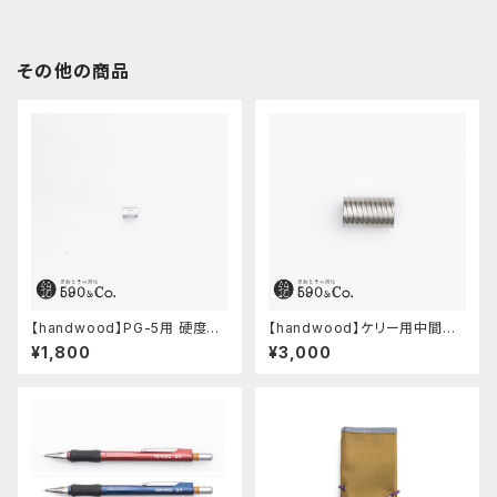
その他の商品
【handwood】PG-5用 硬度表
【handwood】ケリー用中間パ
示窓 (超超ジュラルミン/楕円)
ーツ/カスタムグリップ (多条/ス
¥1,800
¥3,000
テンレス)