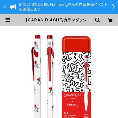
8/15と16の2日間、Flambergさんの作品販売イベント
を開催します
【CARAN D'ACHE/カランダッシュ】
849 カランダッシュ+キース・へリン
グ ホワイト ボールペン【限定品】 | 5
90&Co.