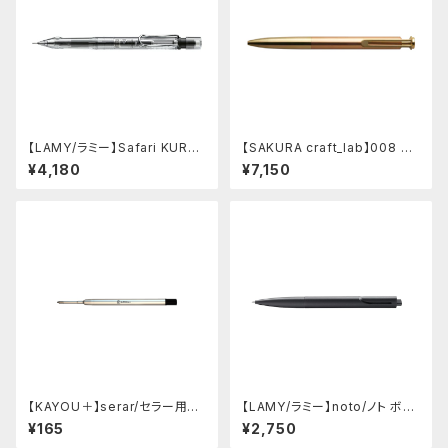
【LAMY/ラミー】Safari KURU
【SAKURA craft_lab】008 ゲ
TOGA inside シャープペンシ
ルインキボールペン (アシッドピ
¥4,180
¥7,150
ル (ビスタ)
ンク)
【KAYOU＋】serar/セラー用リ
【LAMY/ラミー】noto/ノト ボー
フィル
ルペン・限定色 (オールブラック)
¥165
¥2,750