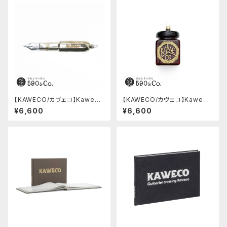
【KAWECO/カヴェコ】Kaweco
【KAWECO/カヴェコ】Kaweco
Glass Pen (Gold)
Glass Ink Bottle (Bordeau
¥6,600
¥6,600
x)