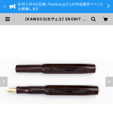
8/15と16の2日間、Flambergさんの作品販売イベント
を開催します
【KAWECO/カヴェコ】 EBONIT Sp
ort Set・万年筆 (EF/極細) | 590&
Co.