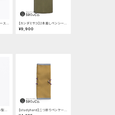
ケース・
【カンダミサコ】2本差しペンシー
ly (ス
ス・ミネルバボックス (オリーバ)
¥9,900
体型ノッ
【studyhard】二つ折りペンケー
ンレス)
ス ミニマムコンパクトサイズ(カ