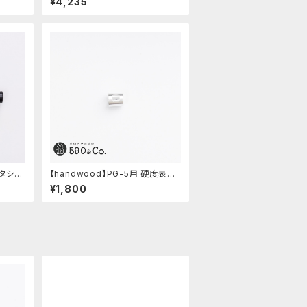
¥4,235
ーキ)
アタシェ
【handwood】PG-5用 硬度表示
窓 (超超ジュラルミン/正方形)
¥1,800