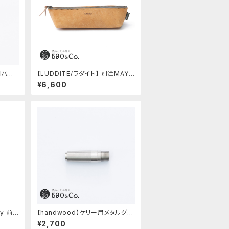
間パー
【LUDDITE/ラダイト】 別注MAYA
レザーボートペンケース (コニャッ
¥6,600
ク)
ly 前
【handwood】ケリー用メタルグリ
ップ/前軸・滑り止め (ステンレス)
¥2,700