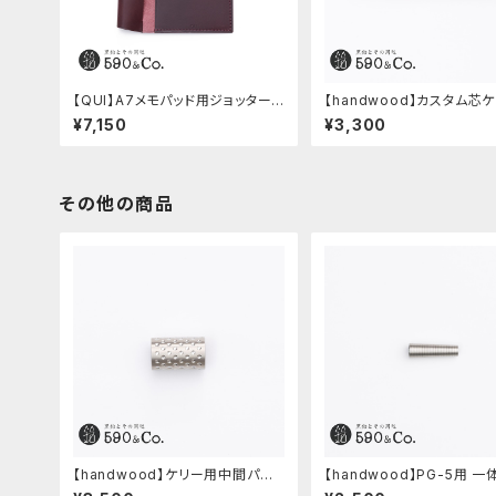
【QUI】A7メモパッド用ジョッター・
【handwood】カスタム芯
ブッテーロ (ワイン)
中間パーツ有り/Enjoy free
¥7,150
¥3,300
テンレス)
その他の商品
【handwood】ケリー用中間パー
【handwood】PG-5用 一
ツ/カスタムグリップ (ディンプル/ス
ク部カバー (グルーブ/ステ