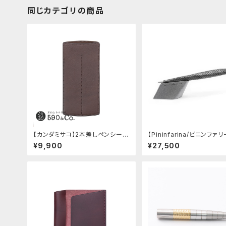
同じカテゴリの商品
【カンダミサコ】2本差しペンシー
【Pininfarina/ピニンファ
ス・ミネルバボックス (カスターニ
peedform (チタン)
¥9,900
¥27,500
ョ)