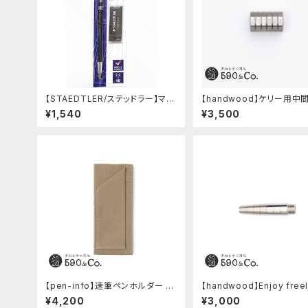
【STAEDTLER/ステッドラー】マル
【handwood】ケリー用中
ス テクニコ芯ホルダー ブラック・
ツ/カスタムグリップ (八角形/ステ
¥1,540
¥3,500
限定 字消し付セット
ンレス)
【pen-info】速筆ペンホルダー A
【handwood】Enjoy free
5スナップパッド590&Co.別注色
軸 (ステンレス)
¥4,200
¥3,000
(ベージュ)