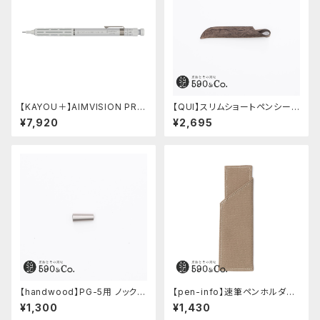
【KAYOU＋】AIMVISION PR
【QUI】スリムショートペンシー
O/エイムビジョンプロ (スノー
ス・クードゥー (ストーン)
¥7,920
¥2,695
ホワイト)
【handwood】PG-5用 ノック部
【pen-info】速筆ペンホルダー
カバー (ステンレス)
590&Co.別注色 (ベージュ)
¥1,300
¥1,430