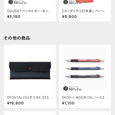
【QUI】A7ペンホルダー・太 (ブ
【カンダミサコ】2本差しペンシー
ラック)
ス・ミネルバボックス (ローズア
¥3,190
¥9,900
ンティコ)
その他の商品
【POSTALCO/ポスタルコ】スナ
【KOH-I-NOOR/コヒノール】M
ップペンケース (Navy Blue)
ephisto profi 5035シャープ
¥19,800
¥1,100
ペンシル(0.5mm)