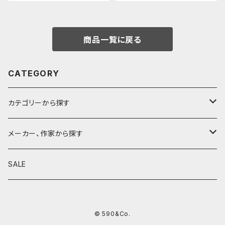
商品一覧に戻る
CATEGORY
カテゴリーから探す
鉛筆
メーカー、作家から探す
鉛筆補助軸
590&Co.
SALE
別注帆布ベンディペンケース
鉛筆キャップ
クラフトエー
© 590&Co.
シャープペンシル I
色鉛筆
ウッドペンクラフト