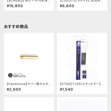
【&Liebe】文具ポーチ・5本用
【LUDDITE/ラダイト】 別注MAY
(スムースブラック)
Aレザーボートペンケース (コニ
¥19,800
¥6,600
ャック)
おすすめ商品
【handwood】ケリー用カスタム
【STAEDTLER/ステッドラー】マ
後軸 (真鍮)
ルス テクニコ芯ホルダー ブラッ
¥2,600
¥1,540
ク・限定 字消し付セット