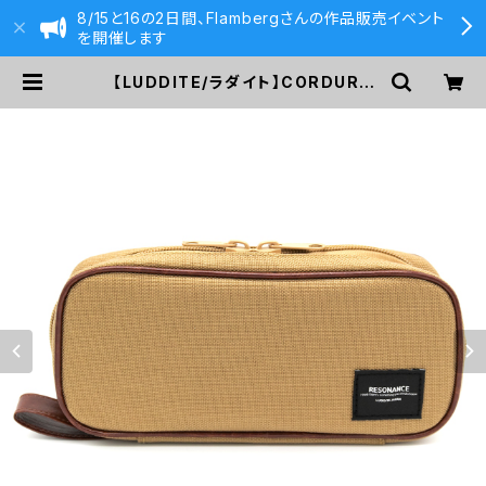
8/15と16の2日間、Flambergさんの作品販売イベント
を開催します
【LUDDITE/ラダイト】CORDURA
リゾネートペンケース・ラージ (ベー
ジュ) | 590&Co.