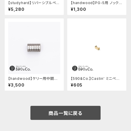
【studyhard】リバーシブルペン
【handwood】PG-5用 ノック部
ケース (ブラック)
カバー (ステンレス)
¥5,280
¥1,300
【handwood】ケリー用中間パ
【590&Co.】Castin' ミニペン
ーツ/カスタムグリップ (八角形/
枕 (S)
¥3,500
¥605
ステンレス)
商品一覧に戻る