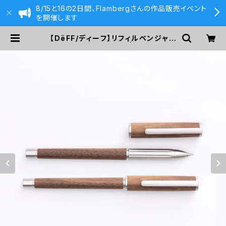
8/15と16の2日間、Flambergさんの作品販売イベント
を開催します
【DëFF/ディーフ】リフィルペンジャケ
ット (ウォールナット) | 590&Co.