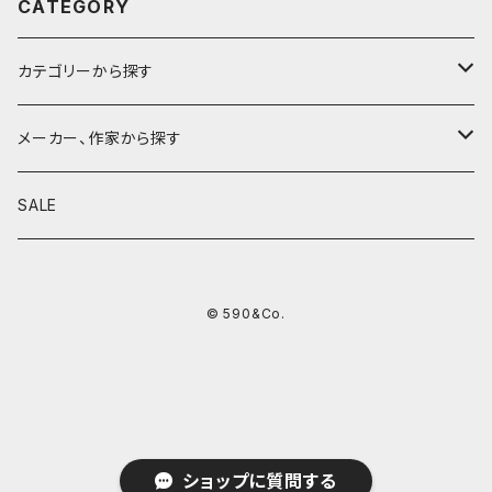
CATEGORY
カテゴリーから探す
鉛筆
メーカー、作家から探す
鉛筆補助軸
590&Co.
SALE
別注帆布ベンディペンケース
鉛筆キャップ
クラフトエー
© 590&Co.
シャープペンシル I
色鉛筆
ウッドペンクラフト
シャープペンシル II
鉛筆削り
QUI
シャープペンシルIII
ペンシース
芯ホルダー
カンダミサコ
ショップに質問する