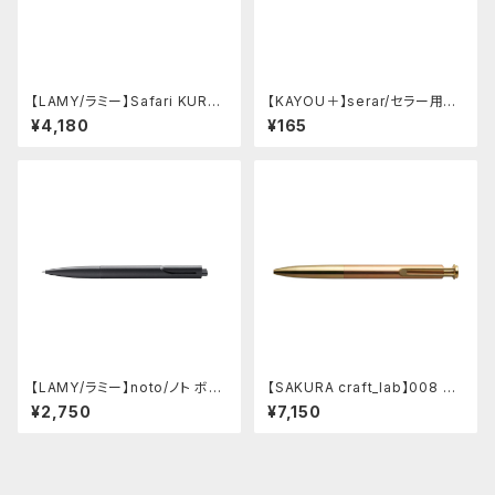
【LAMY/ラミー】Safari KURU
【KAYOU＋】serar/セラー用リ
TOGA inside シャープペンシ
フィル
¥4,180
¥165
ル (ビスタ)
【LAMY/ラミー】noto/ノト ボー
【SAKURA craft_lab】008 ゲ
ルペン・限定色 (オールブラック)
ルインキボールペン (アシッドピ
¥2,750
¥7,150
ンク)