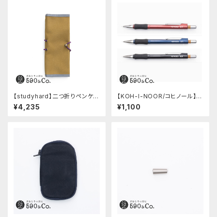
【studyhard】二つ折りペンケー
【KOH-I-NOOR/コヒノール】M
ス ミニマムコンパクトサイズ
ephisto profi 5035シャープ
¥4,235
¥1,100
(カーキ)
ペンシル(0.5mm)