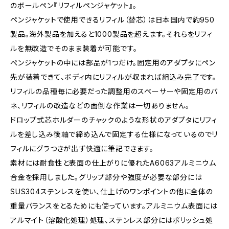
のボールペン『リフィルペンジャケット』。
ペンジャケットで使⽤できるリフィル（替芯）は⽇本国内で約950
製品。海外製品を加えると1000製品を超えます。それらをリフィ
ルを無改造でそのまま装着が可能です。
ぺンジャケットの中には部品が1つだけ。固定⽤のアダプタにペン
先が装着できて、ボディ内にリフィルが収まれば組込み完了です。
リフィルの品種毎に必要だった調整⽤のスペーサーや固定⽤のバ
ネ、リフィルの改造などの⾯倒な作業は⼀切ありません。
ドロップ式芯ホルダーのチャックのような形状のアダプタにリフィ
ルを差し込み後軸で締め込んで固定する仕様になっているのでリ
フィルにグラつきが出ず快適に筆記できます。
素材には耐⾷性と表⾯の仕上がりに優れたA6063アルミニウム
合⾦を採⽤しました。グリップ部分や強度が必要な部分には
SUS304ステンレスを使い、仕上げのワンポイントの他に全体の
重量バランスをとるためにも使っています。アルミニウム表⾯には
アルマイト（溶酸化処理）処理、ステンレス部分にはポリッシュ処