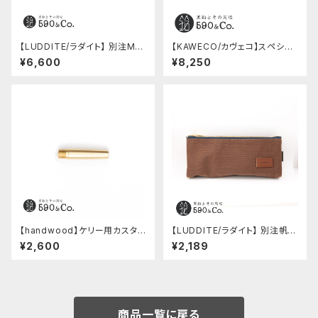
【LUDDITE/ラダイト】 別注MAY
【KAWECO/カヴェコ】スペシャ
Aレザーボートペンケース (ター
ルペンシル(0.5mm)
¥6,600
¥8,250
キーブルー)
【handwood】ケリー用カスタム
【LUDDITE/ラダイト】 別注帆布
後軸 (真鍮)
ベンディペンケース (コーヒー)
¥2,600
¥2,189
商品一覧に戻る