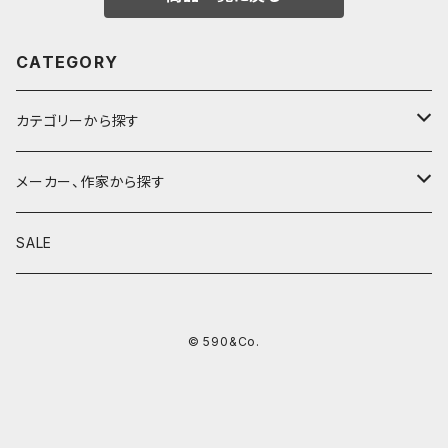
CATEGORY
カテゴリーから探す
鉛筆
メーカー、作家から探す
鉛筆補助軸
590&Co.
SALE
別注帆布ベンディペンケース
鉛筆キャップ
クラフトエー
© 590&Co.
シャープペンシル I
色鉛筆
ウッドペンクラフト
シャープペンシル II
鉛筆削り
QUI