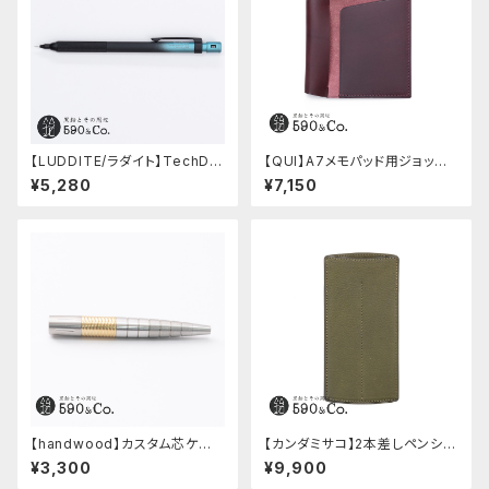
【LUDDITE/ラダイト】TechDra
【QUI】A7メモパッド用ジョッタ
w2 グラデーションモデル (LDB
ー・ブッテーロ (ワイン)
¥5,280
¥7,150
-MP2GB1-05)
【handwood】カスタム芯ケー
【カンダミサコ】2本差しペンシー
ス・中間パーツ有り/Enjoy free
ス・ミネルバボックス (オリーバ)
¥3,300
¥9,900
ly (ステンレス)