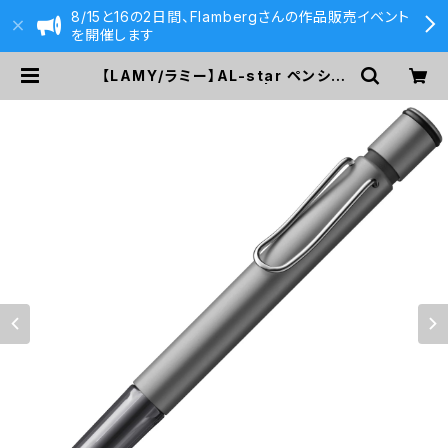
8/15と16の2日間、Flambergさんの作品販売イベント
を開催します
【LAMY/ラミー】AL-star ペンシル
0.5mm (グラファイト) | 590&Co.