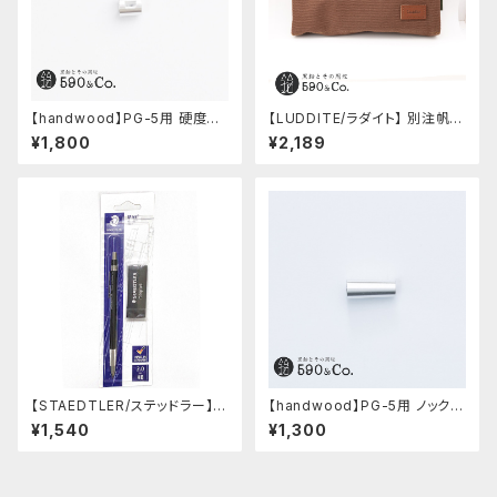
【handwood】PG-5用 硬度表
【LUDDITE/ラダイト】 別注帆布
示窓 (超超ジュラルミン/正方形)
ベンディペンケース (コーヒー)
¥1,800
¥2,189
【STAEDTLER/ステッドラー】マ
【handwood】PG-5用 ノック部
ルス テクニコ芯ホルダー ブラッ
カバー (超超ジュラルミン)
¥1,540
¥1,300
ク・限定 字消し付セット