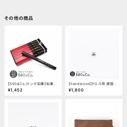
その他の商品
【590&Co./トンボ鉛筆】鉛筆補
【handwood】PG-5用 硬度表
助軸用ハーフサイズ鉛筆
示窓 (ステンレス/楕円窓)
¥1,452
¥1,800